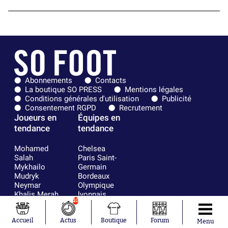
Abonnements
Contacts
La boutique SO PRESS
Mentions légales
Conditions générales d'utilisation
Publicité
Consentement RGPD
Recrutement
Joueurs en
Équipes en
tendance
tendance
Mohamed
Chelsea
Salah
Paris Saint-
Mykhailo
Germain
Mudryk
Bordeaux
Neymar
Olympique
Khalis Merah
lyonnais
10
Loïs Openda
FIFA
Moussa
Real Madrid
Accueil
Actus
Boutique
Forum
Niakhaté
RC Strasbourg
Menu