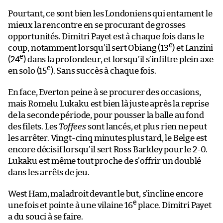
Pourtant, ce sont bien les Londoniens qui entament le
mieux la rencontre en se procurant de grosses
opportunités. Dimitri Payet est à chaque fois dans le
e
coup, notamment lorsqu’il sert Obiang (13
) et Lanzini
e
(24
) dans la profondeur, et lorsqu’il s’infiltre plein axe
e
en solo (15
). Sans succès à chaque fois.
En face, Everton peine à se procurer des occasions,
mais Romelu Lukaku est bien là juste après la reprise
de la seconde période, pour pousser la balle au fond
des filets. Les
Toffees
sont lancés, et plus rien ne peut
les arrêter. Vingt-cinq minutes plus tard, le Belge est
encore décisif lorsqu’il sert Ross Barkley pour le 2-0.
Lukaku est même tout proche de s’offrir un doublé
dans les arrêts de jeu.
West Ham, maladroit devant le but, s’incline encore
e
une fois et pointe à une vilaine 16
place. Dimitri Payet
a du souci à se faire.