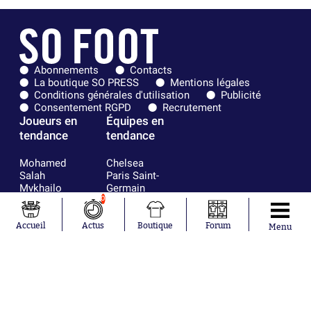
Abonnements
Contacts
La boutique SO PRESS
Mentions légales
Conditions générales d'utilisation
Publicité
Consentement RGPD
Recrutement
Joueurs en
Équipes en
tendance
tendance
Mohamed
Chelsea
Salah
Paris Saint-
Mykhailo
Germain
Mudryk
Bordeaux
0
Neymar
Olympique
Khalis Merah
lyonnais
Accueil
Actus
Boutique
Forum
Menu
Loïs Openda
FIFA
Moussa
Real Madrid
Niakhaté
RC Strasbourg
Nicolás
AC Milan
Tagliafico
France
Pavel Šulc
RC Lens