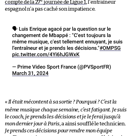
e
compte de la 27
journée de Ligue 1
, l’entraîneur
espagnol n’a pas caché son impatience.
🗣️ Luis Enrique agacé par la question sur le
changement de Mbappé : "C'est toujours la
même musique, c'est tellement ennuyant, je suis
l’entraîneur et je prends les décisions."
#OMPSG
pic.twitter.com/4Yi6hJGWxK
— Prime Video Sport France (@PVSportFR)
March 31, 2024
«
Il était mécontent à sa sortie ? Pourquoi ? C’est la
même musique chaque semaine, c’est fatigant. Je suis
le coach, je prends les décisions et je le ferai jusqu’à
mon dernier jour à Paris
, a ainsi soufflé le technicien.
Je prends ces décisions pour rendre mon équipe