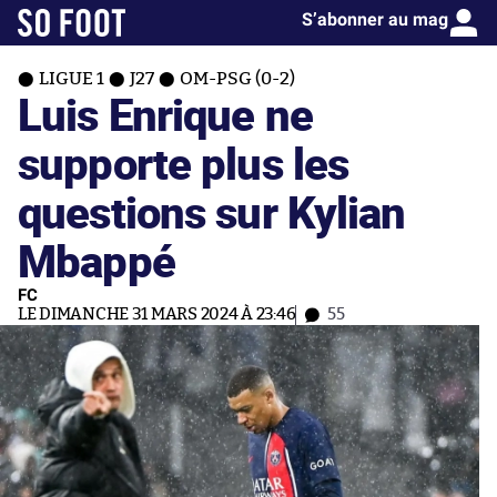
S’abonner au mag
LIGUE 1
J27
OM-PSG (0-2)
Luis Enrique ne
supporte plus les
questions sur Kylian
Mbappé
FC
LE DIMANCHE 31 MARS 2024 À 23:46
55