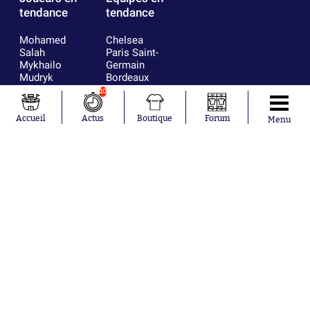
tendance
tendance
Mohamed
Chelsea
Salah
Paris Saint-
Mykhailo
Germain
Mudryk
Bordeaux
Neymar
Olympique
10
Khalis Merah
lyonnais
Loïs Openda
FIFA
Accueil
Actus
Boutique
Forum
Menu
Moussa
Real Madrid
Niakhaté
RC Strasbourg
Nicolás
AC Milan
Tagliafico
France
Pavel Šulc
RC Lens
Josh Maja
Gauthier Hein