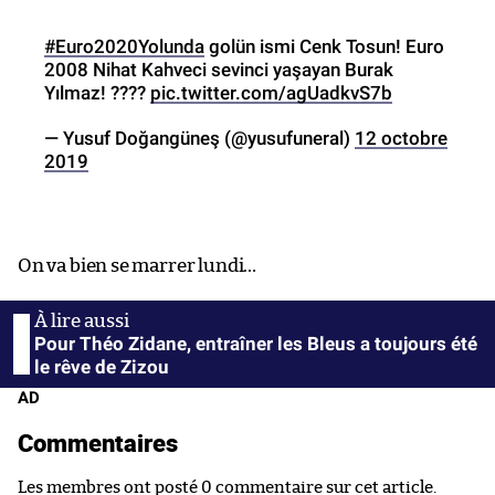
#Euro2020Yolunda
golün ismi Cenk Tosun! Euro
2008 Nihat Kahveci sevinci yaşayan Burak
Yılmaz! ????
pic.twitter.com/agUadkvS7b
— Yusuf Doğangüneş (@yusufuneral)
12 octobre
2019
On va bien se marrer lundi…
Pour Théo Zidane, entraîner les Bleus a toujours été
le rêve de Zizou
AD
Commentaires
Les membres ont posté 0 commentaire sur cet article.