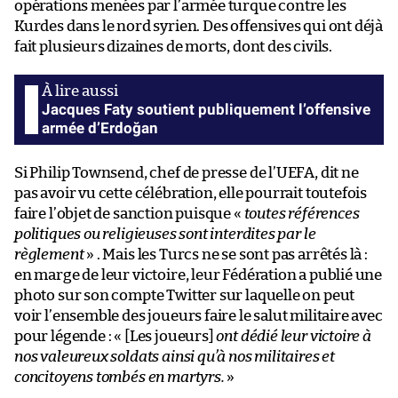
opérations menées par l’armée turque contre les
Kurdes dans le nord syrien. Des offensives qui ont déjà
fait plusieurs dizaines de morts, dont des civils.
Jacques Faty soutient publiquement l’offensive
armée d’Erdoğan
Si Philip Townsend, chef de presse de l’UEFA, dit ne
pas avoir vu cette célébration, elle pourrait toutefois
faire l’objet de sanction puisque «
toutes références
politiques ou religieuses sont interdites par le
règlement
» . Mais les Turcs ne se sont pas arrêtés là :
en marge de leur victoire, leur Fédération a publié une
photo sur son compte Twitter sur laquelle on peut
voir l’ensemble des joueurs faire le salut militaire avec
pour légende : « [Les joueurs]
ont dédié leur victoire à
nos valeureux soldats ainsi qu’à nos militaires et
concitoyens tombés en martyrs.
»