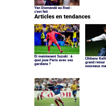
Yan Diomandé au Real :
c'est fait
Articles en tendances
Et maintenant Suzuki : à
L'Athens Kall
quoi joue Paris avec ses
grand retour
gardiens ?
nouveaux mai