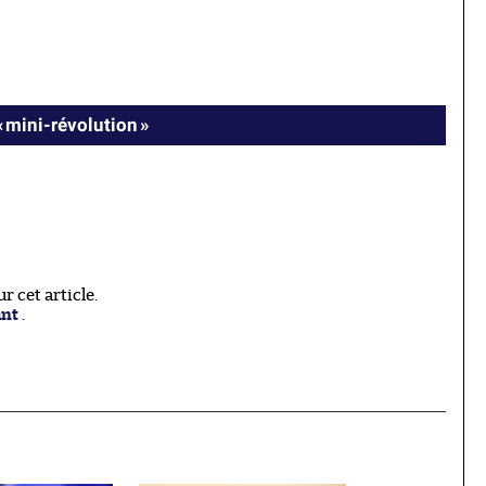
« mini-révolution »
 cet article.
ant
.