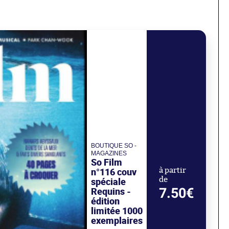
BOUTIQUE SO -
MAGAZINES
So Film
n°116 couv
à partir
de
spéciale
7.50€
Requins -
édition
limitée 1000
exemplaires