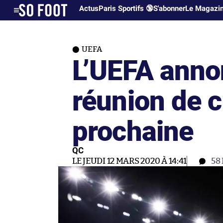
Actus
Paris Sportifs 🔞
S'abonner
Le Magazi
UEFA
L’UEFA anno
réunion de c
prochaine
QC
LE JEUDI 12 MARS 2020 À 14:41
58