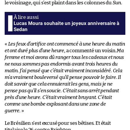
le voisinage, qui s’est plaint dans les colonnes du
Sun
.
Lucas Moura souhaite un joyeux anniversaire à
Sedan
«
Les feux d’artifice ont commencé à une heure du matin
et ont duré plus d’une heure
, a commenté un voisin.
Ma
femme et moi avons dû ranger tous les cadeaux et nous
ne nous sommes pas endormis avant trois heures du
matin. J’ai pensé que c’était vraiment inconsidéré. Cela
m’a vraiment bouleversé qu’il pense pouvoir le faire. Il
doit savoir que cela ennuierait les gens, mais je ne
pense pas qu’il s’en soucie. C’était sans arrêt pendant
près d’une heure. C’était vraiment bruyant. C’était
comme une bombe explosant dans une zone de
guerre.
»
Le Brésilien s’est excusé pour ses bêtises. Et était
titulaire le 26 contre Brighton.