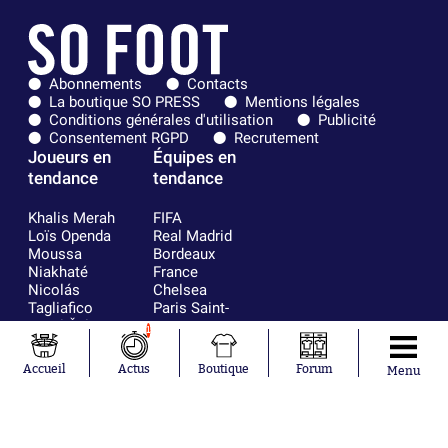
Abonnements
Contacts
La boutique SO PRESS
Mentions légales
Conditions générales d'utilisation
Publicité
Consentement RGPD
Recrutement
Joueurs en
Équipes en
tendance
tendance
Khalis Merah
FIFA
Loïs Openda
Real Madrid
Moussa
Bordeaux
Niakhaté
France
Nicolás
Chelsea
Tagliafico
Paris Saint-
Pavel Šulc
Germain
1
Gauthier Hein
Olympique
Lionel Messi
lyonnais
Accueil
Actus
Boutique
Forum
Menu
Gonzalo
AC Milan
García Torres
RC Strasbourg
Gio Reyna
RC Lens
Leandro