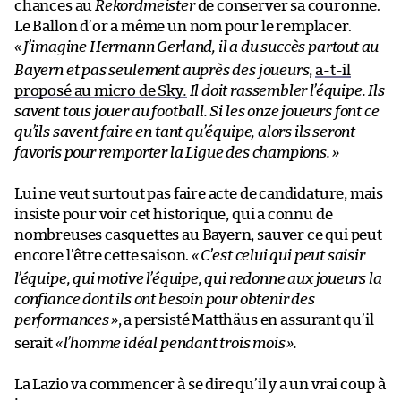
chances au
Rekordmeister
de conserver sa couronne.
Le Ballon d’or a même un nom pour le remplacer.
«
J’imagine Hermann Gerland, il a du succès partout au
Bayern et pas seulement auprès des joueurs
,
a-t-il
proposé au micro de Sky
.
Il doit rassembler l’équipe. Ils
savent tous jouer au football. Si les onze joueurs font ce
qu’ils savent faire en tant qu’équipe, alors ils seront
favoris pour remporter la Ligue des champions.
»
Lui ne veut surtout pas faire acte de candidature, mais
insiste pour voir cet historique, qui a connu de
nombreuses casquettes au Bayern, sauver ce qui peut
encore l’être cette saison.
«
C’est celui qui peut saisir
l’équipe, qui motive l’équipe, qui redonne aux joueurs la
confiance dont ils ont besoin pour obtenir des
performances
»
, a persisté Matthäus en assurant qu’il
serait
«
l’homme idéal pendant trois mois
».
La Lazio va commencer à se dire qu’il y a un vrai coup à