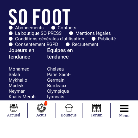
Abonnements
Contacts
La boutique SO PRESS
Mentions légales
Conditions générales d'utilisation
Publicité
Consentement RGPD
Recrutement
Joueurs en
Équipes en
tendance
tendance
Mohamed
Chelsea
Salah
Paris Saint-
Mykhailo
Germain
Mudryk
Bordeaux
Neymar
Olympique
Khalis Merah
lyonnais
Loïs Openda
FIFA
10
Moussa
Real Madrid
Niakhaté
RC Strasbourg
Accueil
Actus
Boutique
Forum
Menu
Nicolás
AC Milan
Tagliafico
France
Pavel Šulc
RC Lens
Josh Maja