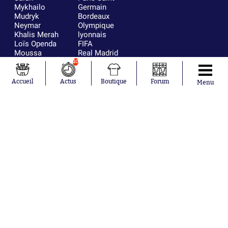
Mykhailo
Germain
Mudryk
Bordeaux
Neymar
Olympique
Khalis Merah
lyonnais
Loïs Openda
FIFA
Moussa
Real Madrid
Niakhaté
RC Strasbourg
10
Nicolás
AC Milan
Tagliafico
France
Accueil
Actus
Boutique
Forum
Menu
Pavel Šulc
RC Lens
Josh Maja
Gauthier Hein