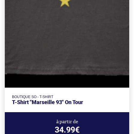
BOUTIQUE SO - T-SHIRT
T-Shirt "Marseille 93" On Tour
à partir de
34.99€