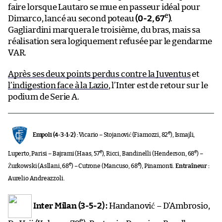
faire lorsque Lautaro se mue en passeur idéal pour
e
Dimarco, lancé au second poteau
(0-2, 67
)
.
Gagliardini marquera le troisième, du bras, mais sa
réalisation sera logiquement refusée par le gendarme
VAR.
Après ses deux points perdus contre la Juventus
et
l’indigestion face à la Lazio
, l’Inter est de retour sur le
podium de Serie A.
e
Empoli (4-3-1-2) :
Vicario – Stojanović (Fiamozzi, 82
), Ismajli,
e
e
Luperto, Parisi – Bajrami (Haas, 57
), Ricci, Bandinelli (Henderson, 68
) –
e
e
Żurkowski (Asllani, 68
) – Cutrone (Mancuso, 68
), Pinamonti.
Entraîneur :
Aurelio Andreazzoli.
Inter Milan (3-5-2) :
Handanović – D’Ambrosio,
e