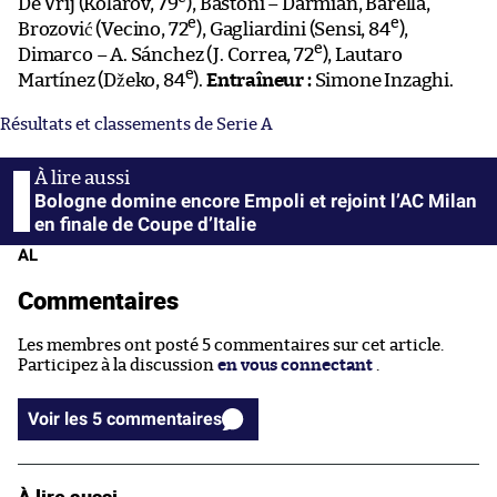
De Vrij (Kolarov, 79
), Bastoni – Darmian, Barella,
e
e
Brozović (Vecino, 72
), Gagliardini (Sensi, 84
),
e
Dimarco – A. Sánchez (J. Correa, 72
), Lautaro
e
Martínez (Džeko, 84
).
Entraîneur :
Simone Inzaghi.
Résultats et classements de Serie A
Bologne domine encore Empoli et rejoint l’AC Milan
en finale de Coupe d’Italie
AL
Commentaires
Les membres ont posté 5 commentaires sur cet article.
Participez à la discussion
en vous connectant
.
Voir les 5 commentaires
À lire aussi