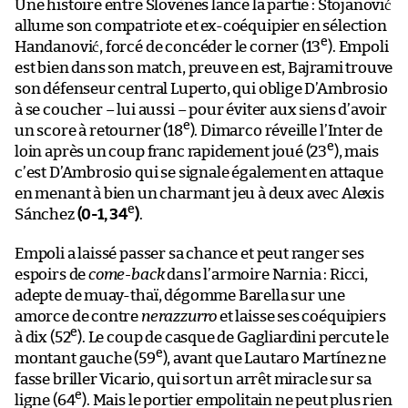
Une histoire entre Slovènes lance la partie : Stojanović
allume son compatriote et ex-coéquipier en sélection
e
Handanović, forcé de concéder le corner (13
). Empoli
est bien dans son match, preuve en est, Bajrami trouve
son défenseur central Luperto, qui oblige D’Ambrosio
à se coucher – lui aussi – pour éviter aux siens d’avoir
e
un score à retourner (18
). Dimarco réveille l’Inter de
e
loin après un coup franc rapidement joué (23
), mais
c’est D’Ambrosio qui se signale également en attaque
en menant à bien un charmant jeu à deux avec Alexis
e
Sánchez
(0-1, 34
)
.
Empoli a laissé passer sa chance et peut ranger ses
espoirs de
come-back
dans l’armoire Narnia : Ricci,
adepte de muay-thaï, dégomme Barella sur une
amorce de contre
nerazzurro
et laisse ses coéquipiers
e
à dix (52
). Le coup de casque de Gagliardini percute le
e
montant gauche (59
), avant que Lautaro Martínez ne
fasse briller Vicario, qui sort un arrêt miracle sur sa
e
ligne (64
). Mais le portier empolitain ne peut plus rien