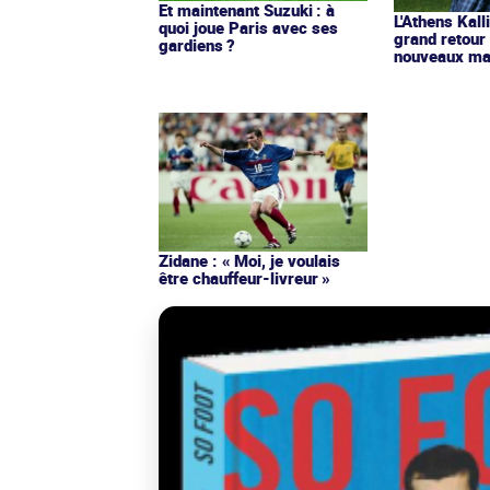
Et maintenant Suzuki : à
L'Athens Kall
quoi joue Paris avec ses
grand retour
gardiens ?
nouveaux mai
Zidane : « Moi, je voulais
être chauffeur-livreur »