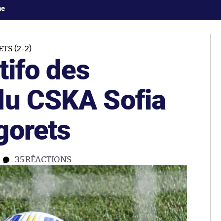
ne
TS (2-2)
tifo des
du CSKA Sofia
gorets
35
RÉACTIONS