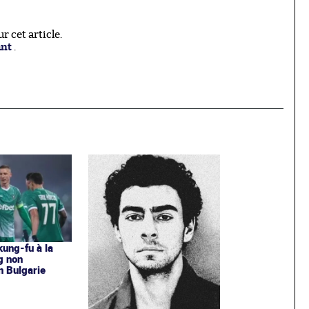
 cet article.
ant
.
kung-fu à la
g non
n Bulgarie