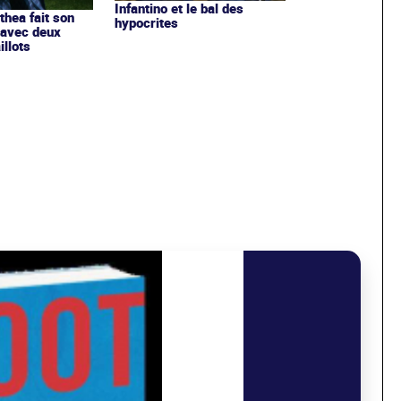
Infantino et le bal des
ithea fait son
hypocrites
 avec deux
llots