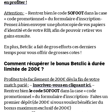
en profiter !
Attention :
– Rentrez bien le code
SOFOOT
dans la case
« code promotionnel » du formulaire d’inscription-
Pensez à bien envoyer une photocopie de vos papiers
d’identité et de votre RIB, afin de pouvoir retirer vos
gains ensuite.
En plus, Betclic a fait de gros efforts ces derniers
temps pour vous offrir de grosses cotes !
Comment récupérer le bonus Betclic à durée
limitée de 200€ ?
Profitez très facilement de 200€ dès la fin de votre
match parié :
–
Inscrivez-vous en cliquant ici.
–
Rentrez bien
le code SOFOOT
dans la case « code
promotionnel » du formulaire d’inscription- Faites un
premier dépôt (de 200€ si vous voulez bénéficier du
bonus maximum exclusif de 200€)