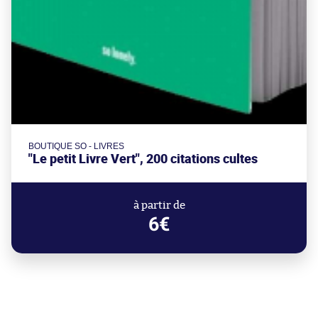
BOUTIQUE SO - LIVRES
"Le petit Livre Vert", 200 citations cultes
à partir de
6€