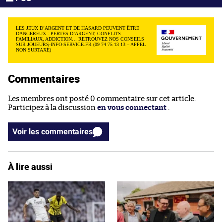
LES JEUX D’ARGENT ET DE HASARD PEUVENT ÊTRE
DANGEREUX : PERTES D’ARGENT, CONFLITS
FAMILIAUX, ADDICTION… RETROUVEZ NOS CONSEILS
SUR JOUEURS-INFO-SERVICE.FR (09 74 75 13 13 – APPEL
NON SURTAXÉ)
Commentaires
Les membres ont posté 0 commentaire sur cet article.
Participez à la discussion
en vous connectant
.
Voir les commentaires
À lire aussi