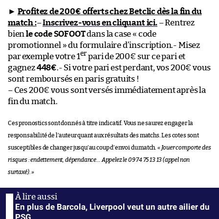
►
Profitez de 200€ offerts chez Betclic dès la fin du
match :
–
Inscrivez-vous en cliquant ici.
– Rentrez
bien
le code SOFOOT
dans la case « code
promotionnel » du formulaire d’inscription.- Misez
er
par exemple votre 1
pari de 200€ sur ce pari et
gagnez
448€
.- Si votre pari est perdant, vos 200€ vous
sont remboursés en paris gratuits !
– Ces 200€ vous sont versés immédiatement après la
fin du match.
Ces pronostics sont donnés à titre indicatif. Vous ne saurez engager la
responsabilité de l’auteur quant aux résultats des matchs. Les cotes sont
susceptibles de changer jusqu’au coup d’envoi du match.
« Jouer comporte des
risques : endettement, dépendance… Appelez le 09 74 75 13 13 (appel non
surtaxé). »
En plus de Barcola, Liverpool veut un autre ailier du
PSG