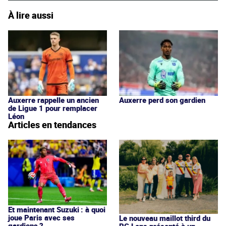
À lire aussi
Auxerre rappelle un ancien
Auxerre perd son gardien
de Ligue 1 pour remplacer
Léon
Articles en tendances
Et maintenant Suzuki : à quoi
joue Paris avec ses
Le nouveau maillot third du
gardiens ?
RC Lens présenté à un