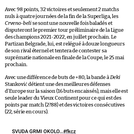
Avec 98 points, 32 victoires et seulement 2 matchs
nuls à quatre journées de la fin de la Superliga, les
Crveno-beli
se sont une nouvelle fois baladés et
disputeront le premier tour préliminaire de la Ligue
des champions 2021-2022, en juillet prochain. Le
Partizan Belgrade, lui, est relégué à douze longueurs
de son rival éternel et tentera de contester sa
suprématie nationale en finale de la Coupe, le 25 mai
prochain.
Avec une différence de buts de +80, la bande à
Deki
Stanković détient une des meilleures défenses
d’Europe sur la saison (16 buts encaissés), mais elle est
seule leader du Vieux Continent pour ce qui est des
points par match (2?88) et des victoires consécutives
(22, série en cours).
SVUDA GRMI OKOLO…
#fkcz