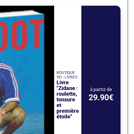
BOUTIQUE
SO - LIVRES
Livre
"Zidane :
à partir de
roulette,
29.90€
tonsure
et
première
étoile"