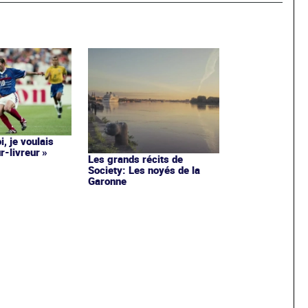
i, je voulais
r-livreur »
Les grands récits de
Society: Les noyés de la
Garonne