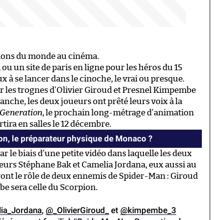
ions du monde au cinéma.
ou un site de paris en ligne pour les héros du 15
eux à se lancer dans le cinoche, le vrai ou presque.
ir les trognes d’Olivier Giroud et Presnel Kimpembe
nche, les deux joueurs ont prêté leurs voix à la
 Generation
, le prochain long-métrage d’animation
tira en salles le 12 décembre.
on, le préparateur physique de Monaco ?
ar le biais d’une petite vidéo dans laquelle les deux
teurs Stéphane Bak et Camelia Jordana, eux aussi au
ront le rôle de deux ennemis de Spider-Man : Giroud
be sera celle du Scorpion.
ia_Jordana
,
@_OlivierGiroud_
et
@kimpembe_3