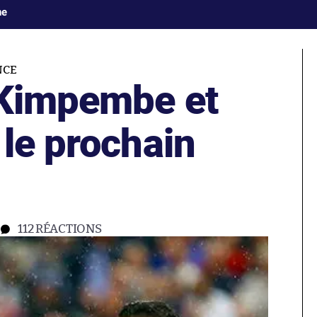
ne
NCE
 Kimpembe et
le prochain
112
RÉACTIONS