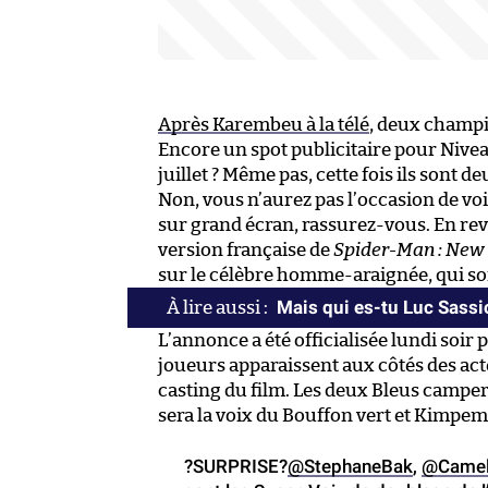
Après Karembeu à la télé
, deux champ
Encore un spot publicitaire pour Nivea 
juillet ? Même pas, cette fois ils sont d
Non, vous n’aurez pas l’occasion de vo
sur grand écran, rassurez-vous. En reva
version française de
Spider-Man : New
sur le célèbre homme-araignée, qui sor
Mais qui es-tu Luc Sassi
L’annonce a été officialisée lundi soir p
joueurs apparaissent aux côtés des ac
casting du film. Les deux Bleus campe
sera la voix du Bouffon vert et Kimpem
?SURPRISE?
@StephaneBak
,
@Camel