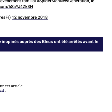
’événement familial
#SpiderManNewGeneration
, le
r.com/hSaYJ4Zk3H
resFr)
12 novembre 2018
 inopinés auprès des Bleus ont été arrêtés avant le
 cet article.
ant
.