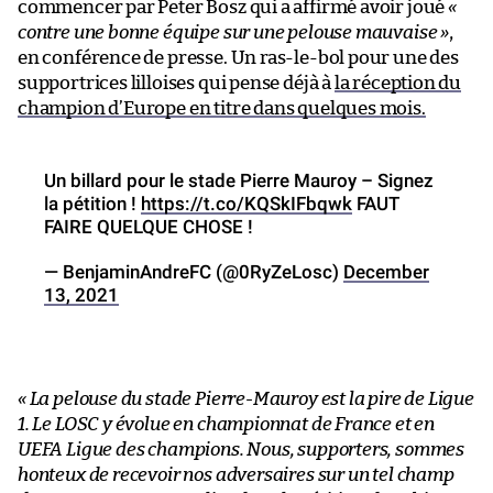
commencer par Peter Bosz qui a affirmé avoir joué
«
contre une bonne équipe sur une pelouse mauvaise »
,
en conférence de presse. Un ras-le-bol pour une des
supportrices lilloises qui pense déjà à
la réception du
champion d’Europe en titre dans quelques mois.
Un billard pour le stade Pierre Mauroy – Signez
la pétition !
https://t.co/KQSkIFbqwk
FAUT
FAIRE QUELQUE CHOSE !
— BenjaminAndreFC (@0RyZeLosc)
December
13, 2021
« La pelouse du stade Pierre-Mauroy est la pire de Ligue
1. Le LOSC y évolue en championnat de France et en
UEFA Ligue des champions. Nous, supporters, sommes
honteux de recevoir nos adversaires sur un tel champ