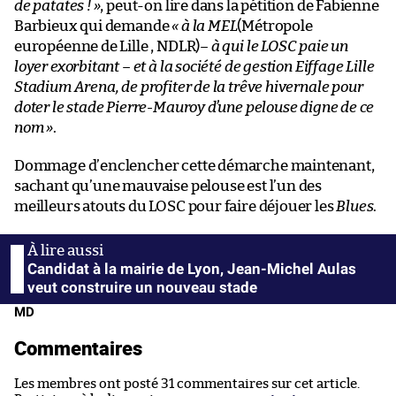
de patates ! »
, peut-on lire dans la pétition de Fabienne
Barbieux qui demande
« à la MEL
(Métropole
européenne de Lille , NDLR)
– à qui le LOSC paie un
loyer exorbitant – et à la société de gestion Eiffage Lille
Stadium Arena, de profiter de la trêve hivernale pour
doter le stade Pierre-Mauroy d’une pelouse digne de ce
nom »
.
Dommage d’enclencher cette démarche maintenant,
sachant qu’une mauvaise pelouse est l’un des
meilleurs atouts du LOSC pour faire déjouer les
Blues
.
Candidat à la mairie de Lyon, Jean-Michel Aulas
veut construire un nouveau stade
MD
Commentaires
Les membres ont posté 31 commentaires sur cet article.