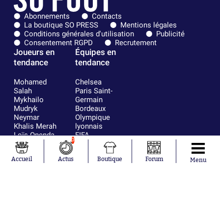
Abonnements
Contacts
La boutique SO PRESS
Mentions légales
Conditions générales d'utilisation
Publicité
Consentement RGPD
Recrutement
Joueurs en
Équipes en
tendance
tendance
Mohamed
Chelsea
Salah
Paris Saint-
Mykhailo
Germain
Mudryk
Bordeaux
Neymar
Olympique
Khalis Merah
lyonnais
Loïs Openda
FIFA
0
Moussa
Real Madrid
Niakhaté
RC Strasbourg
Accueil
Actus
Boutique
Forum
Nicolás
AC Milan
Menu
Tagliafico
France
Pavel Šulc
RC Lens
Josh Maja
Gauthier Hein