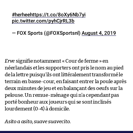
#herhee
https://t.co/8oXy6Nb7yi
pic.twitter.com/pyhCjrRL3b
— FOX Sports (@FOXSportsnl)
August 4, 2019
Erve
signifie notamment « Cour de ferme » en
néerlandais et les supporters ont pris le nom au pied
de la lettre puisqu’ils ont littéralement transformé le
terrain en basse-cour, en faisant entrer la poule après
deux minutes de jeu et en balançant des oeufs sur la
pelouse. Un remue-ménage qui n’a cependant pas
porté bonheur aux joueurs qui se sont inclinés
lourdement (0-4) à domicile.
Asito a asito, suave suavecito.