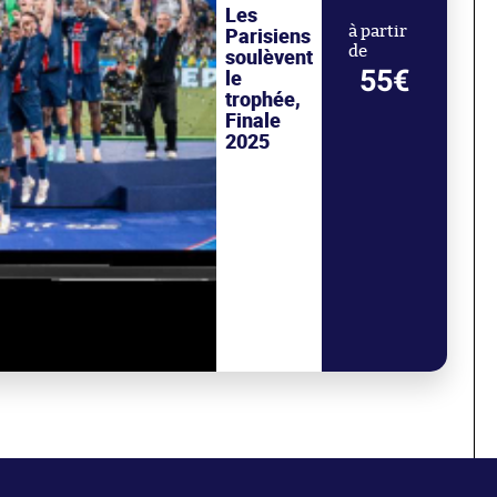
Les
Parisiens
à partir
de
soulèvent
55€
le
trophée,
Finale
2025