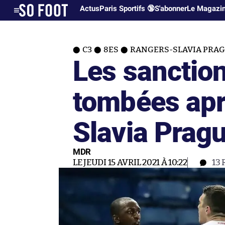
Actus
Paris Sportifs 🔞
S'abonner
Le Magazi
C3
8ES
RANGERS-SLAVIA PRAGU
Les sanctio
tombées apr
Slavia Prag
MDR
LE JEUDI 15 AVRIL 2021 À 10:22
13