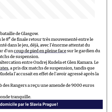
a bataille de Glasgow.
e
 le 8
de finale retour très mouvementé entre le
té dans le jeu, déjà, avec l’énorme attentat du
ur d’un
coup de pied en pleine face
sur le gardien du
matchs de suspension.
altercation entre Ondrej Kudela et Glen Kamara. Le
istes
, a pris dix matchs de suspension, tandis que
 Kudela l’accusait en effet de l’avoir agressé après la
lub des Rangers a reçu une amende de 9000 euros
monde tranquille.
 domicile par le Slavia Prague !