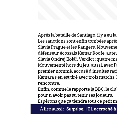
Après la bataille de Santiago, il y a eu l
Les sanctions sont enfin tombées après
Slavia Prague et les Rangers. Mouvemen
défenseur écossais Kemar Roofe, aute
Slavia Ondrej Kolář. Verdict : quatre 
Mouvementé hors du jeu, aussi, avec l’
premier nommé, accusé d’
insultes rac
Kamara s’en est tiré avec trois matchs
.
rencontre.
Enfin, comme le rapporte
la BBC
, le c
pour n’avoir pas su tenir ses joueurs.
Espérons que ça tiendra tout ce petit 
Surprise, l'OL accroché à