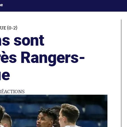
ne
E (0-2)
ns sont
ès Rangers-
ue
RÉACTIONS