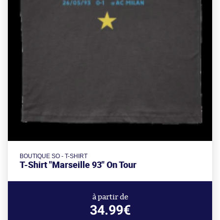
BOUTIQUE SO - T-SHIRT
T-Shirt "Marseille 93" On Tour
à partir de
34.99€