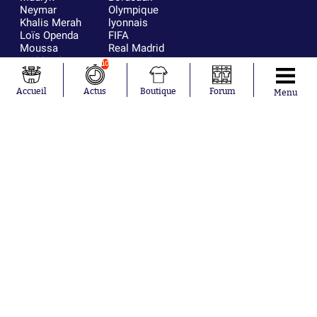
Neymar
Olympique
Khalis Merah
lyonnais
Loïs Openda
FIFA
Moussa
Real Madrid
Niakhaté
RC Strasbourg
10
Nicolás
AC Milan
Tagliafico
France
Accueil
Actus
Boutique
Forum
Menu
Pavel Šulc
RC Lens
Josh Maja
Gauthier Hein