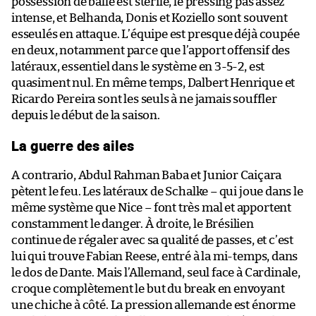
possession de balle est stérile, le pressing pas assez
intense, et Belhanda, Donis et Koziello sont souvent
esseulés en attaque. L’équipe est presque déjà coupée
en deux, notamment parce que l’apport offensif des
latéraux, essentiel dans le système en 3-5-2, est
quasiment nul. En même temps, Dalbert Henrique et
Ricardo Pereira sont les seuls à ne jamais souffler
depuis le début de la saison.
La guerre des ailes
A contrario, Abdul Rahman Baba et Junior Caiçara
pètent le feu. Les latéraux de Schalke – qui joue dans le
même système que Nice – font très mal et apportent
constamment le danger. À droite, le Brésilien
continue de régaler avec sa qualité de passes, et c’est
lui qui trouve Fabian Reese, entré à la mi-temps, dans
le dos de Dante. Mais l’Allemand, seul face à Cardinale,
croque complètement le but du break en envoyant
une chiche à côté. La pression allemande est énorme