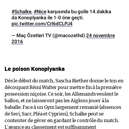
#Schalke
,
#Nice
karşısında bu golle 14.dakika
da Konoplyanka ile 1-0 öne geçti.
pic.twitter.com/Crl6dCLPJ4
— Maç Özetleri TV (@macozethd)
24 novembre
2016
Le poison Konoplyanka
Dès le début du match, Sascha Riether donne le ton en
découpant Rémi Walter pour mettre fin à la première
possession niçoise. Ce soir, les Allemands veulent le
ballon, et ne laisseront pas les Aiglons jouer à la
baballe. Face à un Gym largement remanié (absences
de Seri, Sarr, Pléa et Cyprien), Schalke peut se
contenter de gérer en gardant le contrôle du match.
L’avance au classement est suffisamment