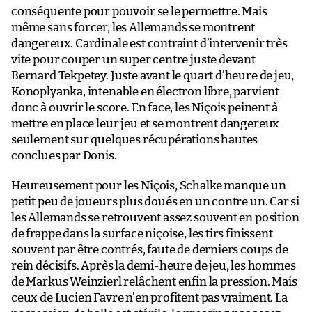
conséquente pour pouvoir se le permettre. Mais
même sans forcer, les Allemands se montrent
dangereux. Cardinale est contraint d’intervenir très
vite pour couper un super centre juste devant
Bernard Tekpetey. Juste avant le quart d’heure de jeu,
Konoplyanka, intenable en électron libre, parvient
donc à ouvrir le score. En face, les Niçois peinent à
mettre en place leur jeu et se montrent dangereux
seulement sur quelques récupérations hautes
conclues par Donis.
Heureusement pour les Niçois, Schalke manque un
petit peu de joueurs plus doués en un contre un. Car si
les Allemands se retrouvent assez souvent en position
de frappe dans la surface niçoise, les tirs finissent
souvent par être contrés, faute de derniers coups de
rein décisifs. Après la demi-heure de jeu, les hommes
de Markus Weinzierl relâchent enfin la pression. Mais
ceux de Lucien Favre n’en profitent pas vraiment. La