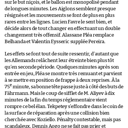
sur le but niçois, et le ballon est monopolisé pendant
de longues minutes. Les Aiglons semblent presque
résignés et les mouvements se font de plus en plus
rares entre les lignes. Lucien Favre le sent bien, et
décide alors de tout changer en effectuant un double
changement très offensif. Alassane Pléa remplace
Belhanda et Valentin Eysseric supplée Pereira.
Les effets se font tout de suite ressentir, d’autant que
les Allemands relâchent leur étreinte bien plus tôt
qu’en seconde période. Quelques minutes après son
entrée en jeu, Pléa se montre très remuant et parvient
à se mettre en position de frappe à deux reprises. À la
e
75
minute, sa bonne tête passe juste à côté des buts de
Fährmann. Mais le coup de sifflet de M. Aliyev à dix
minutes de la fin du temps réglementaire vient
rompre ce bel élan. Tekpetey s’effondre dans le coin de
la surface de réparation après une collision bien
cherchée avec Koziello. Pénalty contestable, mais pas
scandaleux. Dennis Aogo ne se fait pas prier et