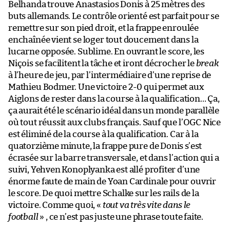
Belhanda trouve Anastasios Donis à 25 mètres des
buts allemands. Le contrôle orienté est parfait pour se
remettre sur son pied droit, et la frappe enroulée
enchaînée vient se loger tout doucement dans la
lucarne opposée. Sublime. En ouvrant le score, les
Niçois se facilitent la tâche et iront décrocher le
break
à l’heure de jeu, par l’intermédiaire d’une reprise de
Mathieu Bodmer. Une victoire 2-0 qui permet aux
Aiglons de rester dans la course à la qualification… Ça,
ça aurait été le scénario idéal dans un monde parallèle
où tout réussit aux clubs français. Sauf que l’OGC Nice
est éliminé de la course à la qualification. Car à la
quatorzième minute, la frappe pure de Donis s’est
écrasée sur la barre transversale, et dans l’action qui a
suivi, Yehven Konoplyanka est allé profiter d’une
énorme faute de main de Yoan Cardinale pour ouvrir
le score. De quoi mettre Schalke sur les rails de la
victoire. Comme quoi, «
tout va très vite dans le
football
» , ce n’est pas juste une phrase toute faite.