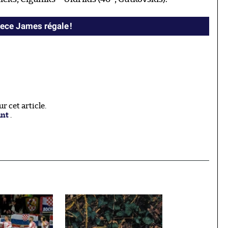
eece James régale !
 cet article.
ant
.