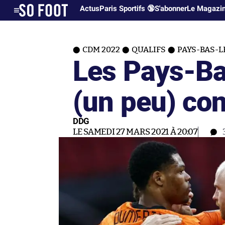
Actus
Paris Sportifs 🔞
S'abonner
Le Magazi
CDM 2022
QUALIFS
PAYS-BAS-L
Les Pays-Ba
(un peu) con
DDG
LE SAMEDI 27 MARS 2021 À 20:07