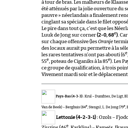
à tour de bras. Les malheurs de Klaas
été atténués par la jolie ouverture du
pauvre » néerlandais a finalement ren
cinglant sa spéciale dans le filet opposé
Le pire dans tout ça, c’est que les Néerl
e
Luuk de Jong sur corner
(2-0, 68
)
. Ca
sur chaque offensive (les
Oranje
termine
des locaux aurait pu permettre à la sél
e
les rares tentatives n’ont pas abouti (6
e
e
55
, poteau de Ciganiks à la 85
). Les 
ce groupe de qualification, à trois poi
Vivement mardi soir et le déplacement 
Pays-Bas (4-3-3) :
Krul – Dumfries, De Ligt, B
e
e
Van de Beek) – Berghuis (84
, Stengs), L. De Jong (79
,
Lettonie (4-2-3-1)
: Ozols – Fjod
e
Zjuzins (46
, Karklins) – Kamešs, Ikaun