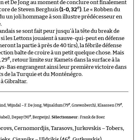
sen et De Jong au moment de conclure ont finalement
e
 score de Steven Berghuis
(1-0, 32
)
. Le « Robben du
du un joli hommage à son illustre prédécesseur en
.
andais se sont fait peur jusqu’à la tête du break de
r si les Lettons jouaient à sauve-qui-peut en défense
ront la partie à près de 40 tirs), la fébrile défense
ection balte de croire à un petit quelque chose. Mais
e
, 29
, retour limite sur Kamešs dans la surface à la
Pays-Bas engrangent ainsi leur première victoire dans
nts de la Turquie et du Monténégro.
à Gibraltar.
e
e
lind, Wijndal – F. De Jong, Wijnaldum (79
, Gravenberch), Klaassen (79
,
e
 Babel), Depay (90
, Bergwijn).
Sélectionneur :
Frank de Boer.
orovs, Cernomordjis, Tarasovs, Jurkovskis – Tobers,
e
ieks, Ciganiks – Uldrikis (46
, Gutkovskis).