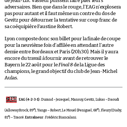
de Jean-Luc Vasseur puissent faire plier leurs
adversaires. Bien que dans le rouge, l’EAG n’explosera
pas pour autant et il faut même un contre du dos de
Gevitz pour détourner la tentative sur coup franc de
sa coéquipière Faustine Robert.
Lyon composte donc son billet pour la finale de coupe
pour la neuvième fois d’affilée en attendant l’autre
demie entre Bordeaux et Paris (20h30). Mais il y aura
encore du travail à fournir avant de retrouver le
Bayern le 22 août pour le
Final 8
de la Ligue des
champions, le grand objectif du club de Jean-Michel
Aulas.
EAG (4-2-3-1) :
Durand – Jezequel, Mansuy, Gevitz, Lukas – Daoudi
e
e
(Alloway Brock, 89
), Yango – Robert, Le Mouël (Peniguel, 68
), Fleury (Diaby,
e
81
) – Traoré.
Entraîneur :
Frédéric Biancalani.