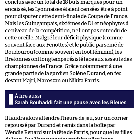
conclus avec un total de 18 buts marqués pour un
encaissé, les Lyonnaises étaient censées être à point
pour disputer cette demi-finale de Coupe de France.
Mais les Guingampais, sixièmes de D1 et néophytes à
ce niveau de la compétition, ne l’ont pas entendu de
cette oreille. Malgré leur déficit physique (comme
souvent face aux Fenottes) et le public parsemé de
Roudourou (comme souvent en foot féminin), les
Bretonnes ont longtemps résisté face aux assauts des
championnes de France. Grâce notamment à une
grande partie de la gardien Solène Durand, en feu
devant Majri, Maroszan ou Nikita Parris.
Sarah Bouhaddi fait une pause avec les Bleues
Il faudra alors attendre l’heure de jeu, sur un corner
repoussé par Durand et remis dans la boîte par
Wendie Renard sur la tête de Parris, pour que les filles