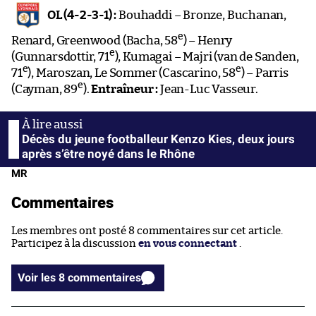
OL (4-2-3-1) :
Bouhaddi – Bronze, Buchanan,
e
Renard, Greenwood (Bacha, 58
) – Henry
e
(Gunnarsdottir, 71
), Kumagai – Majri (van de Sanden,
e
e
71
), Maroszan, Le Sommer (Cascarino, 58
) – Parris
e
(Cayman, 89
).
Entraîneur :
Jean-Luc Vasseur.
Décès du jeune footballeur Kenzo Kies, deux jours
après s’être noyé dans le Rhône
MR
Commentaires
Les membres ont posté 8 commentaires sur cet article.
Participez à la discussion
en vous connectant
.
Voir les 8 commentaires