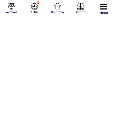
Salah
Paris Saint-
0
Mykhailo
Germain
Mudryk
Bordeaux
Accueil
Actus
Boutique
Forum
Menu
Neymar
Olympique
Khalis Merah
lyonnais
Loïs Openda
FIFA
Moussa
Real Madrid
Niakhaté
RC Strasbourg
Nicolás
AC Milan
Tagliafico
France
Pavel Šulc
RC Lens
Josh Maja
Gauthier Hein