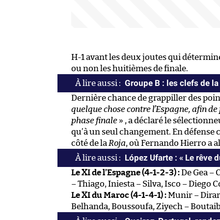
H-1 avant les deux joutes qui détermine
ou non les huitièmes de finale.
Groupe B : les clefs de la
Dernière chance de grappiller des poin
quelque chose contre l’Espagne, afin de
phase finale
» , a déclaré le sélectionn
qu’à un seul changement. En défense c
côté de la
Roja
, où Fernando Hierro a a
López Ufarte : « Le rêve 
Le XI de l’Espagne (4-1-2-3) :
De Gea – C
– Thiago, Iniesta – Silva, Isco – Diego C
Le XI du Maroc (4-1-4-1) :
Munir – Dirar
Belhanda, Boussoufa, Ziyech – Boutai