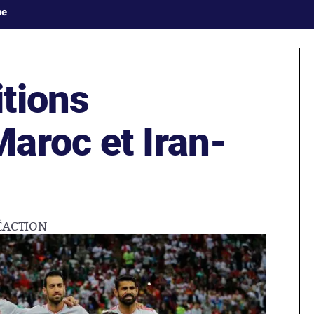
ne
tions
aroc et Iran-
ÉACTION