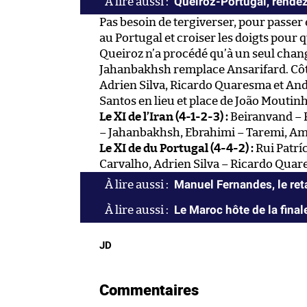
Queiroz-Portugal, rend
Pas besoin de tergiverser, pour passer
au Portugal et croiser les doigts pour
Queiroz n’a procédé qu’à un seul chan
Jahanbakhsh remplace Ansarifard. Côté
Adrien Silva, Ricardo Quaresma et An
Santos en lieu et place de João Moutin
Le XI de l’Iran (4-1-2-3) :
Beiranvand – R
– Jahanbakhsh, Ebrahimi – Taremi, A
Le XI de du Portugal (4-4-2) :
Rui Patríc
Carvalho, Adrien Silva – Ricardo Quare
Manuel Fernandes, le ret
Le Maroc hôte de la fina
JD
Commentaires