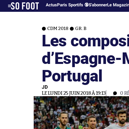
Actus
Paris Sportifs 🔞
S'abonner
Le Magazi
CDM 2018
GR. B
Les composi
d’Espagne-M
Portugal
JD
LE LUNDI 25 JUIN 2018 À 19:13
0
R