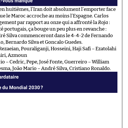
ez-vous manqué
 en huitièmes, l’Iran doit absolument l’emporter face
 que le Maroc accroche au moins l’Espagne. Carlos
gement par rapport au onze qui a affronté la
Roja
:
 portugais, ça bouge un peu plus en revanche :
dré Silva commenceront dans le 4-4-2 de Fernando
ho, Bernardo Silva et Goncalo Guedes.
ezaeian, Pouraliganji, Hosseini, Haji Safi – Ezatolahi
miri, Azmoun
io – Cedric, Pepe, José Fonte, Guerreiro – William
sma, João Mario – André Silva, Cristiano Ronaldo.
ardataire
le du Mondial 2030 ?