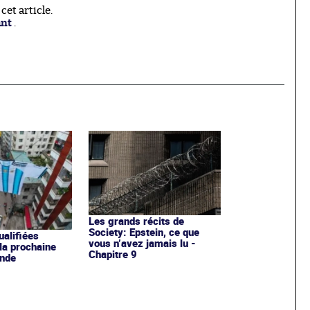
et article.
ant
.
Les grands récits de
Society: Epstein, ce que
ualifiées
vous n’avez jamais lu -
 la prochaine
Chapitre 9
nde