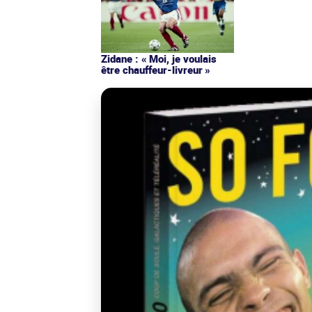
Zidane : « Moi, je voulais
être chauffeur-livreur »