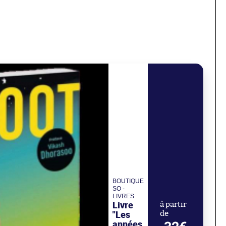
BOUTIQUE
SO -
LIVRES
Livre
à partir
"Les
de
années