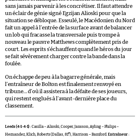
sans jamais parvenir à les concrétiser. Il faut attendre
un éclair de génie signé Egzijan Alioski pour que la
situation se débloque. Esseulé, le Macédonien du Nord
fait un appel à l’entrée de la surface avant de balancer
un lob qui fracasse la transversale puis trompe à
nouveau le pauvre Matthews complètement pris de
court. Les esprits s’échauffent quand le héros du jour
se fait sévèrement charger contre la bande dans la
foulée.
On échappe de peu à la bagarre générale, mais
l’entraîneur de Bolton est finalement renvoyé en
tribune… d’où il assistera à la défaite de ses joueurs,
qui restent englués à l’avant-dernière place du
classement.
Leeds (4-1-4-1) :
Casilla – Alioski, Cooper, Jansson, Ayling – Philips –
e
Hernandez, Klich, Roberts (Dallas, 81
), Harrison – Bamford.
Entraîneur :