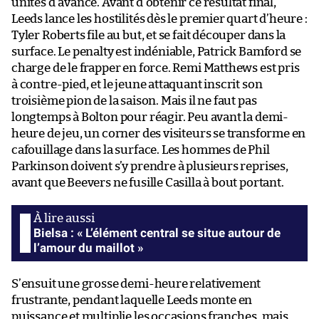
unités d’avance. Avant d’obtenir ce résultat final,
Leeds lance les hostilités dès le premier quart d’heure :
Tyler Roberts file au but, et se fait découper dans la
surface. Le penalty est indéniable, Patrick Bamford se
charge de le frapper en force. Remi Matthews est pris
à contre-pied, et le jeune attaquant inscrit son
troisième pion de la saison. Mais il ne faut pas
longtemps à Bolton pour réagir. Peu avant la demi-
heure de jeu, un corner des visiteurs se transforme en
cafouillage dans la surface. Les hommes de Phil
Parkinson doivent s’y prendre à plusieurs reprises,
avant que Beevers ne fusille Casilla à bout portant.
Bielsa : « L’élément central se situe autour de
l’amour du maillot »
S’ensuit une grosse demi-heure relativement
frustrante, pendant laquelle Leeds monte en
puissance et multiplie les occasions franches, mais