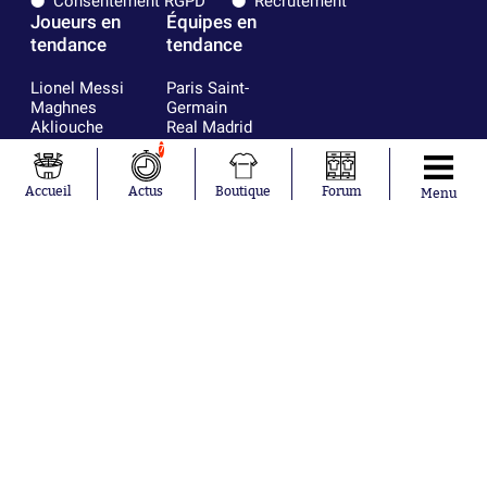
Consentement RGPD
Recrutement
Joueurs en
Équipes en
tendance
tendance
Lionel Messi
Paris Saint-
Maghnes
Germain
Akliouche
Real Madrid
Mohamed
Olympique de
7
Salah
Marseille
Neymar
FIFA
Accueil
Actus
Boutique
Forum
Menu
Julián Álvarez
FC Barcelone
Ferrán Torres
Argentine
Kilian Corredor
Olympique
Franco
lyonnais
Mastantuono
AS Monaco
Orel Mangala
RC Strasbourg
Rio Mavuba
Trabzonspor