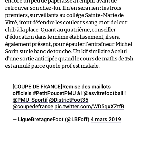
encore un peu de paperasse à remplir avant de
retrouver son chez-lui. Il n’en sera rien : les trois
premiers, surveillants au collège Sainte-Marie de
Vitré, iront défendre les couleurs sang et or de leur
club à la place. Quant au quatrième, conseiller
d’éducation dans le même établissement, il sera
également présent, pour épauler l’entraîneur Michel
Sorin sur le banc de touche. Un kif similaire à celui
d’une sortie anticipée quand le cours de maths de 15h
est annulé parce que le prof est malade.
[COUPE DE FRANCE]Remise des maillots
officiels
#PetitPoucetPMU
à l’
@asvitrefootball
!
@PMU_Sportif
@DistrictFoot35
@coupedefrance
pic.twitter.com/WD5qxXZtfB
— LigueBretagneFoot (@LBFoff)
4 mars 2019