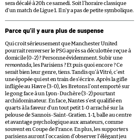
sera décalé à 20h ce samedi. Soit l’horaire classique
d’un match de Ligue 1. Il n’y a pas de petite symbolique.
Parce qu’il y aura plus de suspense
Qui croit sérieusement que Manchester United
pourrait renverser le PSG après sa déculottée reçue à
domicile (0-2) ? Personne évidemment. Subir une
remontada
, les Parisiens ? Et puis quoi encore ? Ce
serait bien leur genre, tiens. Tandis qu’à Vitré, c’est
une épopée qui est en train de s’écrire. Après la gifle
infligée au Havre (3-0), les Bretons l’ont emporté sur
le gong face à un Lyon-Duchère (3-2) pourtant
archidominateur. En face, Nantes s’est qualifié en
quarts à la faveur d’un tout petit 1-0 arraché sur la
pelouse de Sannois-Saint-Gratien. 1-1, balle au centre
et avantage psychologique aux amateurs, comme
souvent en Coupe de France. En plus, les supporters
parisiens auront l’occasion d’observer l’élégant jeu