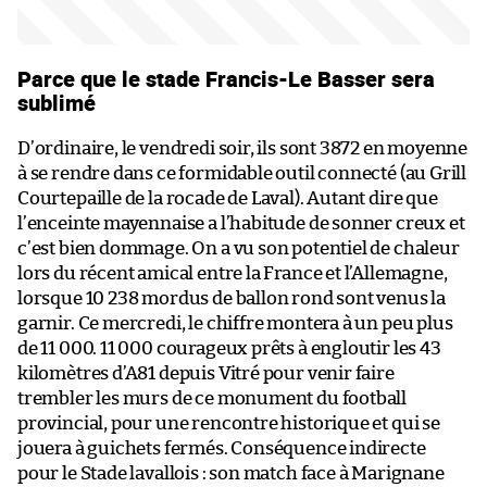
Parce que le stade Francis-Le Basser sera
sublimé
D’ordinaire, le vendredi soir, ils sont 3872 en moyenne
à se rendre dans ce formidable outil connecté (au Grill
Courtepaille de la rocade de Laval). Autant dire que
l’enceinte mayennaise a l’habitude de sonner creux et
c’est bien dommage. On a vu son potentiel de chaleur
lors du récent amical entre la France et l’Allemagne,
lorsque 10 238 mordus de ballon rond sont venus la
garnir. Ce mercredi, le chiffre montera à un peu plus
de 11 000. 11 000 courageux prêts à engloutir les 43
kilomètres d’A81 depuis Vitré pour venir faire
trembler les murs de ce monument du football
provincial, pour une rencontre historique et qui se
jouera à guichets fermés. Conséquence indirecte
pour le Stade lavallois : son match face à Marignane