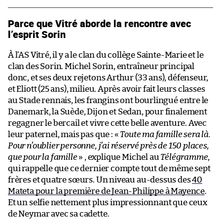
Parce que Vitré aborde la rencontre avec
l’esprit Sorin
À l’AS Vitré, il y a le clan du collège Sainte-Marie et le
clan des Sorin. Michel Sorin, entraîneur principal
donc, et ses deux rejetons Arthur (33 ans), défenseur,
et Eliott (25 ans), milieu. Après avoir fait leurs classes
au Stade rennais, les frangins ont bourlingué entre le
Danemark, la Suède, Dijon et Sedan, pour finalement
regagner le bercail et vivre cette belle aventure. Avec
leur paternel, mais pas que : «
Toute ma famille sera là.
Pour n’oublier personne, j’ai réservé près de 150 places,
que pour la famille
» , explique Michel au
Télégramme
,
qui rappelle que ce dernier compte tout de même sept
frères et quatre sœurs. Un niveau au-dessus des
40
Mateta pour la première de Jean-Philippe à Mayence
.
Et un selfie nettement plus impressionnant que ceux
de Neymar avec sa cadette.