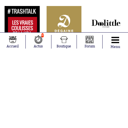
10
Accueil
Actus
Boutique
Forum
Menu
Abonnements
Contacts
La boutique SO PRESS
Mentions légales
Conditions générales d'utilisation
Publicité
Consentement RGPD
Recrutement
Joueurs en
Équipes en
tendance
tendance
Mohamed
Chelsea