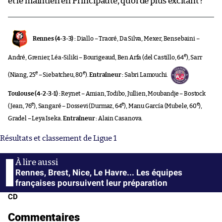
et le maintien en Principauté, quoi de plus excitant ?
Rennes (4-3-3) :
Diallo – Traoré, Da Silva, Mexer, Bensebaini –
e
André, Grenier, Léa-Siliki – Bourigeaud, Ben Arfa (del Castillo, 64
), Sarr
e
e
(Niang, 25
– Siebatcheu, 80
).
Entraîneur :
Sabri Lamouchi.
Toulouse (4-2-3-1) :
Reynet – Amian, Todibo, Jullien, Moubandje – Bostock
e
e
e
(Jean, 76
), Sangaré – Dossevi (Durmaz, 64
), Manu García (Mubele, 60
),
Gradel – Leya Iseka.
Entraîneur :
Alain Casanova.
Résultats et classement de Ligue 1
Rennes, Brest, Nice, Le Havre... Les équipes
françaises poursuivent leur préparation
CD
Commentaires