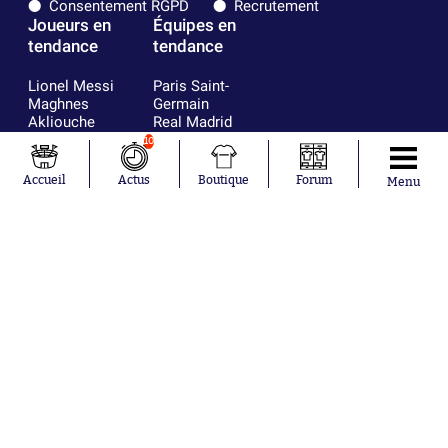
Consentement RGPD
Recrutement
Joueurs en
Équipes en
tendance
tendance
Lionel Messi
Paris Saint-
Maghnes
Germain
Akliouche
Real Madrid
Mohamed
Olympique de
10
Salah
Marseille
Neymar
FIFA
Accueil
Actus
Boutique
Forum
Menu
Julián Álvarez
FC Barcelone
Ferrán Torres
Argentine
Kilian Corredor
Olympique
Franco
lyonnais
Mastantuono
AS Monaco
Orel Mangala
RC Strasbourg
Rio Mavuba
Trabzonspor