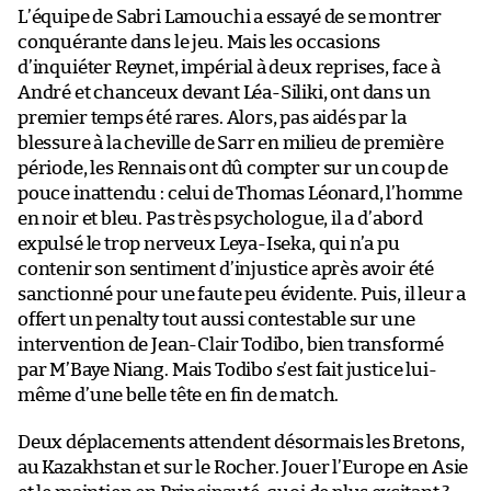
L’équipe de Sabri Lamouchi a essayé de se montrer
conquérante dans le jeu. Mais les occasions
d’inquiéter Reynet, impérial à deux reprises, face à
André et chanceux devant Léa-Siliki, ont dans un
premier temps été rares. Alors, pas aidés par la
blessure à la cheville de Sarr en milieu de première
période, les Rennais ont dû compter sur un coup de
pouce inattendu : celui de Thomas Léonard, l’homme
en noir et bleu. Pas très psychologue, il a d’abord
expulsé le trop nerveux Leya-Iseka, qui n’a pu
contenir son sentiment d’injustice après avoir été
sanctionné pour une faute peu évidente. Puis, il leur a
offert un penalty tout aussi contestable sur une
intervention de Jean-Clair Todibo, bien transformé
par M’Baye Niang. Mais Todibo s’est fait justice lui-
même d’une belle tête en fin de match.
Deux déplacements attendent désormais les Bretons,
au Kazakhstan et sur le Rocher. Jouer l’Europe en Asie