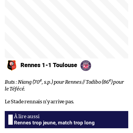
Rennes 1-1 Toulouse
e
e
Buts : Niang (70
, s.p.) pour Rennes // Todibo (86
) pour
le Téfécé.
Le Stade rennais n’y arrive pas.
Rennes trop jeune, match trop long