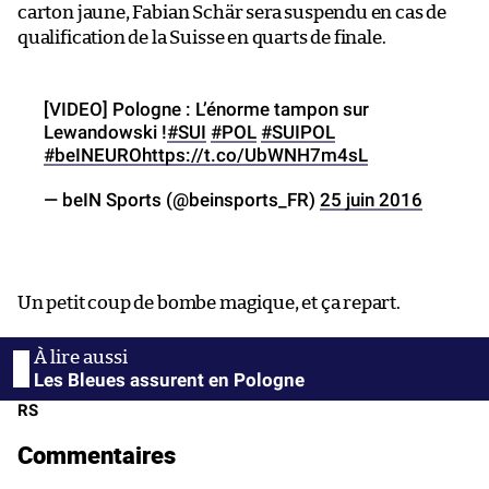
carton jaune, Fabian Schär sera suspendu en cas de
qualification de la Suisse en quarts de finale.
[VIDEO] Pologne : L’énorme tampon sur
Lewandowski !
#SUI
#POL
#SUIPOL
#beINEURO
https://t.co/UbWNH7m4sL
— beIN Sports (@beinsports_FR)
25 juin 2016
Un petit coup de bombe magique, et ça repart.
Les Bleues assurent en Pologne
RS
Commentaires