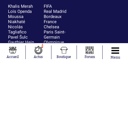
Khalis Merah
FIFA
Loïs Openda
Real Madrid
Moussa
Bordeaux
Niakhaté
France
Nicolás
Chelsea
Tagliafico
Paris Saint-
Pavel Šulc
Germain
Gauthier Hein
Olympique
1
Lionel Messi
lyonnais
Gonzalo
AC Milan
Accueil
Actus
Boutique
Forum
García Torres
RC Strasbourg
Menu
Gio Reyna
RC Lens
Leandro
Paredes