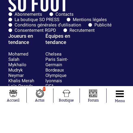
Abonnements
Contacts
La boutique SO PRESS
Mentions légales
Conditions générales d'utilisation
Publicité
Consentement RGPD
Recrutement
Joueurs en
Équipes en
tendance
tendance
Mohamed
Chelsea
Salah
Paris Saint-
Mykhailo
Germain
Mudryk
Bordeaux
Neymar
Olympique
Khalis Merah
lyonnais
Loïs Openda
FIFA
10
Moussa
Real Madrid
Niakhaté
RC Strasbourg
Accueil
Actus
Boutique
Forum
Menu
Nicolás
AC Milan
Tagliafico
France
Pavel Šulc
RC Lens
Josh Maja
Gauthier Hein