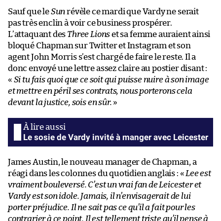
Sauf que le
Sun
révèle ce mardi que Vardy ne serait
pas très enclin à voir ce business prospérer.
L’attaquant des
Three Lions
et sa femme auraient ainsi
bloqué Chapman sur Twitter et Instagram et son
agent John Morris s’est chargé de faire le reste. Il a
donc envoyé une lettre assez claire au postier disant :
«
Si tu fais quoi que ce soit qui puisse nuire à son image
et mettre en péril ses contrats, nous porterons cela
devant la justice, sois en sûr.
»
Le sosie de Vardy invité à manger avec Leicester
James Austin, le nouveau manager de Chapman, a
réagi dans les colonnes du quotidien anglais : «
Lee est
vraiment bouleversé. C’est un vrai fan de Leicester et
Vardy est son idole. Jamais, il n’envisagerait de lui
porter préjudice. Il ne sait pas ce qu’il a fait pour les
contrarier à ce point. Il est tellement triste qu’il pense à