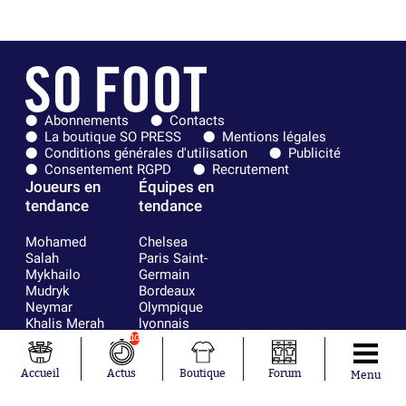
Abonnements
Contacts
La boutique SO PRESS
Mentions légales
Conditions générales d'utilisation
Publicité
Consentement RGPD
Recrutement
Joueurs en
Équipes en
tendance
tendance
Mohamed
Chelsea
Salah
Paris Saint-
Mykhailo
Germain
Mudryk
Bordeaux
Neymar
Olympique
Khalis Merah
lyonnais
Loïs Openda
FIFA
10
Moussa
Real Madrid
Niakhaté
RC Strasbourg
Accueil
Actus
Boutique
Forum
Menu
Nicolás
AC Milan
Tagliafico
France