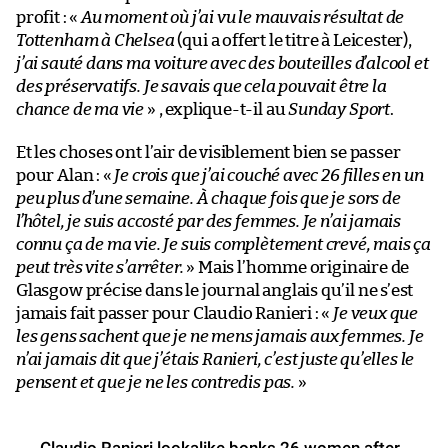
profit : «
Au moment où j’ai vu le mauvais résultat de
Tottenham à Chelsea
(qui a offert le titre à Leicester),
j’ai sauté dans ma voiture avec des bouteilles d’alcool et
des préservatifs. Je savais que cela pouvait être la
chance de ma vie
» , explique-t-il au
Sunday Sport
.
Et les choses ont l’air de visiblement bien se passer
pour Alan : «
Je crois que j’ai couché avec 26 filles en un
peu plus d’une semaine. À chaque fois que je sors de
l’hôtel, je suis accosté par des femmes. Je n’ai jamais
connu ça de ma vie. Je suis complètement crevé, mais ça
peut très vite s’arrêter.
» Mais l’homme originaire de
Glasgow précise dans le journal anglais qu’il ne s’est
jamais fait passer pour Claudio Ranieri : «
Je veux que
les gens sachent que je ne mens jamais aux femmes. Je
n’ai jamais dit que j’étais Ranieri, c’est juste qu’elles le
pensent et que je ne les contredis pas.
»
Claudio Ranieri lookalike bonks 26 women after