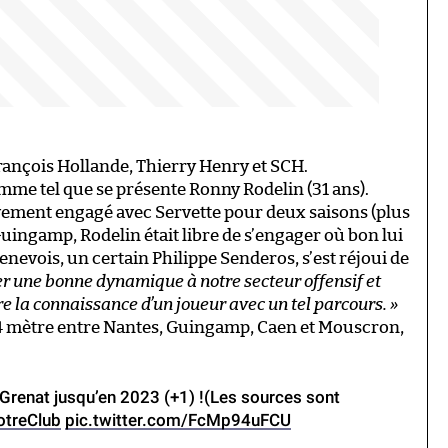
nçois Hollande, Thierry Henry et SCH.
me tel que se présente Ronny Rodelin (31 ans).
ivement engagé avec Servette pour deux saisons (plus
Guingamp, Rodelin était libre de s’engager où bon lui
enevois, un certain Philippe Senderos, s’est réjoui de
r une bonne dynamique à notre secteur offensif et
ire la connaissance d’un joueur avec un tel parcours. »
,94 mètre entre Nantes, Guingamp, Caen et Mouscron,
es Grenat jusqu’en 2023 (+1) !(Les sources sont
otreClub
pic.twitter.com/FcMp94uFCU