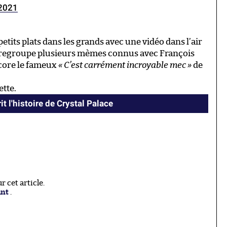
 2021
 petits plats dans les grands avec une vidéo dans l’air
 regroupe plusieurs mèmes connus avec François
core le fameux
« C’est carrément incroyable mec »
de
ette.
t l'histoire de Crystal Palace
 cet article.
ant
.