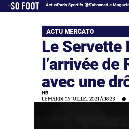
Actus
Paris Sportifs 🔞
S'abonner
Le Magazi
ACTU MERCATO
Le Servette
l’arrivée de
avec une drô
HB
LE MARDI 06 JUILLET 2021 À 18:23