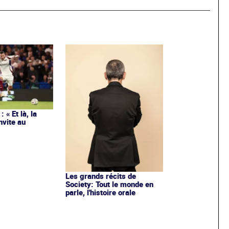
 « Et là, la
nvite au
Les grands récits de
Society: Tout le monde en
parle, l'histoire orale