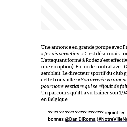
Une annonce en grande pompe avec Fra
« Je suis servetien. »
C’est désormais com
L’attaquant formé à Rodez s’est effect
une en option). En fin de contrat avec 
semblait. Le directeur sportif du club g
cette trouvaille :
« Son arrivée va amene
pour notre vestiaire qui se réjouit de fa
Un parcours qu’il l’a vu traîner son 1
en Belgique.
?? ?? ?? ???? ????? ??????? rejoint l
bonnes
@DaniDiRoma
)
#NotreVilleN