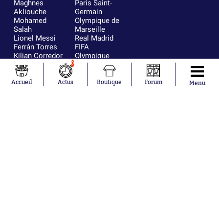
Maghnes
Paris Saint-
Akliouche
Germain
Mohamed
Olympique de
Salah
Marseille
Lionel Messi
Real Madrid
Ferrán Torres
FIFA
Kilian Corredor
Olympique
Franco
lyonnais
0
Mastantuono
AS Monaco
Orel Mangala
FC Barcelone
Accueil
Actus
Boutique
Forum
Menu
Rio Mavuba
Argentine
Rodri
RC Strasbourg
Mika Godts
Trabzonspor