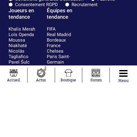
Consentement RGPD
Recrutement
Joueurs en
Équipes en
tendance
tendance
Khalis Merah
FIFA
Loïs Openda
Real Madrid
Moussa
Bordeaux
Niakhaté
France
Nicolás
Chelsea
Tagliafico
Paris Saint-
Pavel Šulc
Germain
Gauthier Hein
Olympique
1
Lionel Messi
lyonnais
Gonzalo
AC Milan
Accueil
Actus
Boutique
Forum
Menu
García Torres
RC Strasbourg
Gio Reyna
RC Lens
Leandro
Paredes