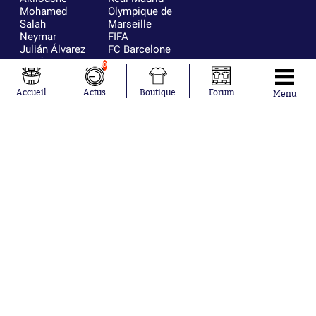
Mohamed
Olympique de
Salah
Marseille
Neymar
FIFA
Julián Álvarez
FC Barcelone
Ferrán Torres
Argentine
0
Kilian Corredor
Olympique
Franco
lyonnais
Accueil
Actus
Boutique
Forum
Menu
Mastantuono
AS Monaco
Orel Mangala
RC Strasbourg
Rio Mavuba
Trabzonspor