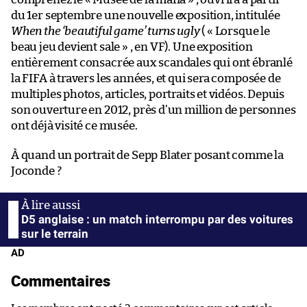
du 1er septembre une nouvelle exposition, intitulée
When the ‘beautiful game’ turns ugly
( « Lorsque le
beau jeu devient sale » , en VF). Une exposition
entièrement consacrée aux scandales qui ont ébranlé
la FIFA à travers les années, et qui sera composée de
multiples photos, articles, portraits et vidéos. Depuis
son ouverture en 2012, près d’un million de personnes
ont déjà visité ce musée.
À quand un portrait de Sepp Blater posant comme la
Joconde ?
D5 anglaise : un match interrompu par des voitures
sur le terrain
AD
Commentaires