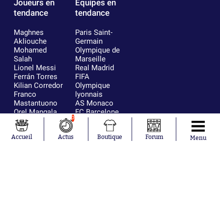
Joueurs en
Équipes en
tendance
tendance
Maghnes
Paris Saint-
Akliouche
Germain
Mohamed
Olympique de
Salah
Marseille
Lionel Messi
Real Madrid
Ferrán Torres
FIFA
Kilian Corredor
Olympique
Franco
lyonnais
Mastantuono
AS Monaco
Orel Mangala
FC Barcelone
0
Rio Mavuba
Argentine
Rodri
RC Strasbourg
Accueil
Actus
Boutique
Forum
Mika Godts
Trabzonspor
Menu