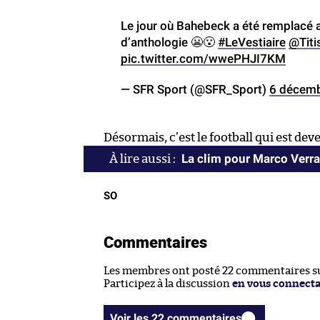
Le jour où Bahebeck a été remplacé 
d’anthologie 😬😮
#LeVestiaire
@Tit
pic.twitter.com/wwePHJI7KM
— SFR Sport (@SFR_Sport)
6 décem
Désormais, c’est le football qui est de
La clim pour Marco Verra
SO
Commentaires
Les membres ont posté 22 commentaires sur
Participez à la discussion
en vous connect
Voir les 22 commentaires