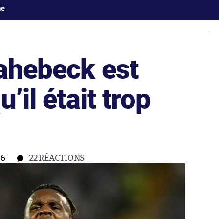
ne
Bahebeck est
u’il était trop
46
22
RÉACTIONS