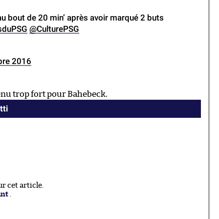
au bout de 20 min’ après avoir marqué 2 buts
isduPSG
@CulturePSG
bre 2016
venu trop fort pour Bahebeck.
tti
 cet article.
ant
.