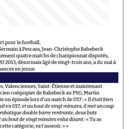
t pour le football.
-Germain à Pescara, Jean-Christophe Bahebeck
eulement quatre matchs de championnat disputés,
 2013, désormais âgé de vingt-trois ans, a du mal à
mances en jeune.
yes, Valenciennes, Saint-Étienne et maintenant
 Ancien coéquipier de Bahebeck au PSG, Martin
e un épisode lors d’un match de U17 : «
Il était bien
it en U17, et au bout de vingt minutes, il met un coup
crobatique double barre rentrante, deux buts
t au bout de vingt minutes enlui disant :
« Tu as
ette catégorie, va t’asseoir. » »