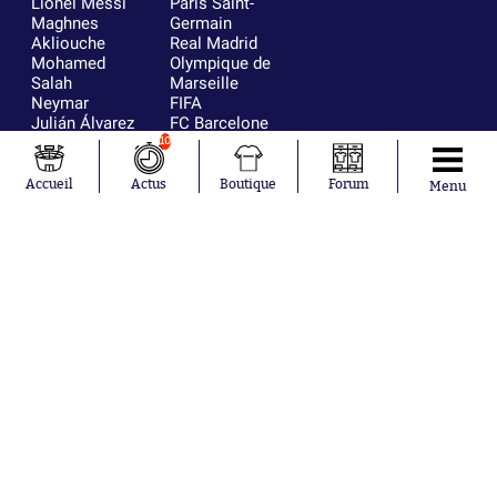
Lionel Messi
Paris Saint-
Maghnes
Germain
Akliouche
Real Madrid
Mohamed
Olympique de
Salah
Marseille
Neymar
FIFA
Julián Álvarez
FC Barcelone
Ferrán Torres
Argentine
10
Kilian Corredor
Olympique
Franco
lyonnais
Accueil
Actus
Boutique
Forum
Menu
Mastantuono
AS Monaco
Orel Mangala
RC Strasbourg
Rio Mavuba
Trabzonspor