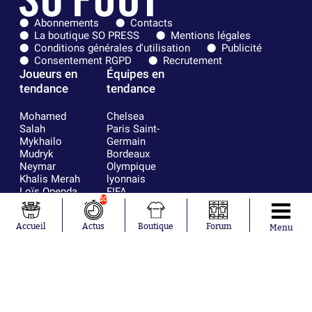
Abonnements
Contacts
La boutique SO PRESS
Mentions légales
Conditions générales d'utilisation
Publicité
Consentement RGPD
Recrutement
Joueurs en
Équipes en
tendance
tendance
Mohamed
Chelsea
Salah
Paris Saint-
Mykhailo
Germain
Mudryk
Bordeaux
Neymar
Olympique
Khalis Merah
lyonnais
Loïs Openda
FIFA
10
Moussa
Real Madrid
Niakhaté
RC Strasbourg
Accueil
Actus
Boutique
Forum
Nicolás
AC Milan
Menu
Tagliafico
France
Pavel Šulc
RC Lens
Josh Maja
Gauthier Hein