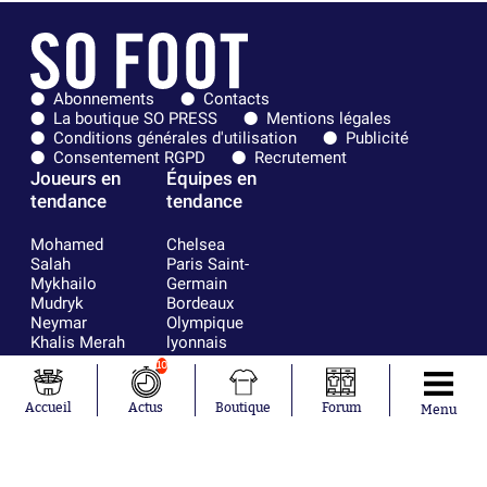
Abonnements
Contacts
La boutique SO PRESS
Mentions légales
Conditions générales d'utilisation
Publicité
Consentement RGPD
Recrutement
Joueurs en
Équipes en
tendance
tendance
Mohamed
Chelsea
Salah
Paris Saint-
Mykhailo
Germain
Mudryk
Bordeaux
Neymar
Olympique
Khalis Merah
lyonnais
Loïs Openda
FIFA
10
Moussa
Real Madrid
Niakhaté
RC Strasbourg
Accueil
Actus
Boutique
Forum
Menu
Nicolás
AC Milan
Tagliafico
France
Pavel Šulc
RC Lens
Josh Maja