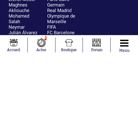
Maghnes
Germain
Akliouche
Real Madrid
Mohamed
Olympique de
Salah
Marseille
Neymar
FIFA
Julián Álvarez
FC Barcelone
Ferrán Torres
Argentine
4
Kilian Corredor
Olympique
Franco
lyonnais
Accueil
Actus
Boutique
Forum
Menu
Mastantuono
AS Monaco
Orel Mangala
RC Strasbourg
Rio Mavuba
Trabzonspor