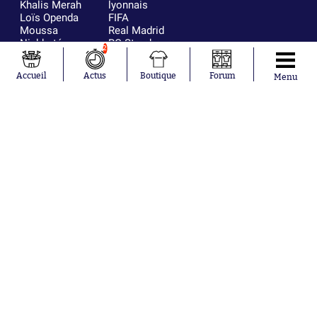
Khalis Merah
lyonnais
Loïs Openda
FIFA
Moussa
Real Madrid
Niakhaté
RC Strasbourg
2
Nicolás
AC Milan
Tagliafico
France
Accueil
Actus
Boutique
Forum
Menu
Pavel Šulc
RC Lens
Josh Maja
Gauthier Hein