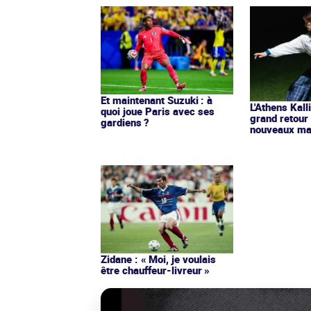
Et maintenant Suzuki : à
L'Athens Kall
quoi joue Paris avec ses
grand retour
gardiens ?
nouveaux mai
Zidane : « Moi, je voulais
être chauffeur-livreur »