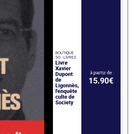
BOUTIQUE
SO - LIVRES
Livre
Xavier
Dupont
à partir de
15.90€
de
Ligonnès,
l'enquête
culte de
Society