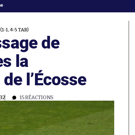
ne
-1, 4-5 TAB)
ssage de
ès la
n de l’Écosse
32
15
RÉACTIONS