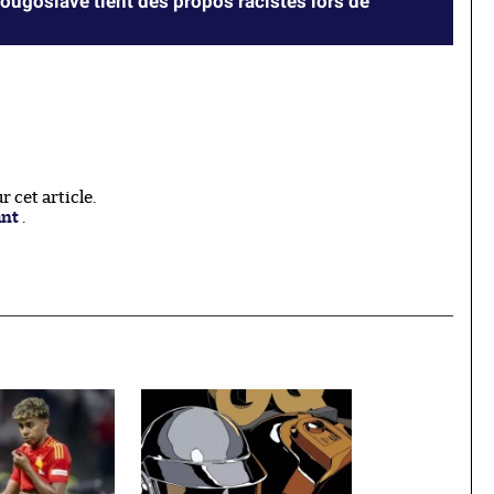
yougoslave tient des propos racistes lors de
 cet article.
ant
.