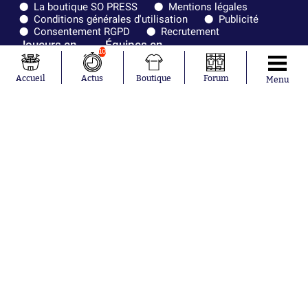
La boutique SO PRESS
Mentions légales
Conditions générales d'utilisation
Publicité
Consentement RGPD
Recrutement
Joueurs en
Équipes en
10
tendance
tendance
Accueil
Actus
Boutique
Forum
Menu
Mohamed
Chelsea
Salah
Paris Saint-
Mykhailo
Germain
Mudryk
Bordeaux
Neymar
Olympique
Khalis Merah
lyonnais
Loïs Openda
FIFA
Moussa
Real Madrid
Niakhaté
RC Strasbourg
Nicolás
AC Milan
Tagliafico
France
Pavel Šulc
RC Lens
Josh Maja
Gauthier Hein