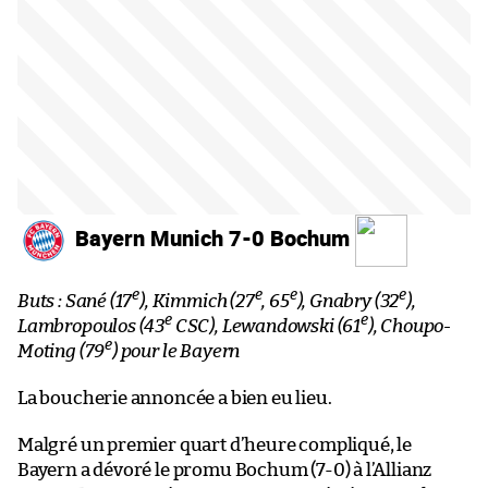
Bayern Munich 7-0 Bochum
e
e
e
e
Buts : Sané (17
), Kimmich (27
, 65
), Gnabry (32
),
e
e
Lambropoulos (43
CSC), Lewandowski (61
), Choupo-
e
Moting (79
) pour le Bayern
La boucherie annoncée a bien eu lieu.
Malgré un premier quart d’heure compliqué, le
Bayern a dévoré le promu Bochum (7-0) à l’Allianz