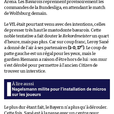
Arena. Les Bavarois reprennent provisoirement les
commandes de la Bundesliga, en attendant le match
de Wolfsburg demain.
Le VfL était pourtant venu avec des intentions, celles
de presser très haut le mastodonte bavarois. Cette
noble tentative a fait douter le
Rekordmeister
un quart
d’heure, mais pas plus. Car sur coup franc, Leroy Sané
e
a donné de l’air à ses partenaires
(1-0, 17
)
. Le coup de
patte gauche est un régal pour les yeux, mais le
gardien Riemann a raison d’être hors de lui : son mur
s’est dérobé pour permettre à l’ancien
Citizen
de
trouver un interstice.
Nagelsmann milite pour l’installation de micros
sur les joueurs
Le plus dur étant fait, le Bayern n’a plus qu’à dérouler.
Cette fois, Sané est à la passe avec un centre pour