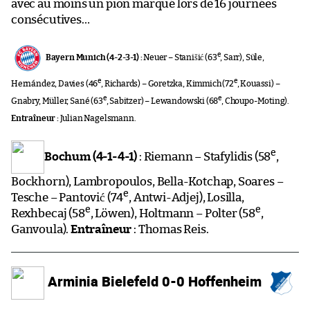
avec au moins un pion marqué lors de 16 journées
consécutives…
e
Bayern Munich (4-2-3-1) :
Neuer – Stanišić (63
, Sarr), Süle,
e
e
Hernández, Davies (46
, Richards) – Goretzka, Kimmich (72
, Kouassi) –
e
e
Gnabry, Müller, Sané (63
, Sabitzer) – Lewandowski (68
, Choupo-Moting).
Entraîneur :
Julian Nagelsmann.
e
Bochum (4-1-4-1)
: Riemann – Stafylidis (58
,
Bockhorn), Lambropoulos, Bella-Kotchap, Soares –
e
Tesche – Pantović (74
, Antwi-Adjej), Losilla,
e
e
Rexhbecaj (58
, Löwen), Holtmann – Polter (58
,
Ganvoula).
Entraîneur
: Thomas Reis.
Arminia Bielefeld 0-0 Hoffenheim