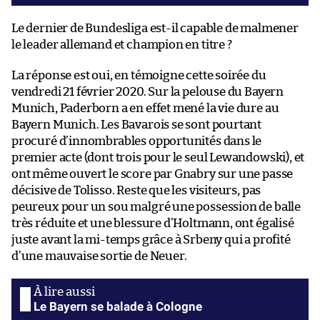
Le dernier de Bundesliga est-il capable de malmener
le leader allemand et champion en titre ?
La réponse est oui, en témoigne cette soirée du
vendredi 21 février 2020. Sur la pelouse du Bayern
Munich, Paderborn a en effet mené la vie dure au
Bayern Munich. Les Bavarois se sont pourtant
procuré d’innombrables opportunités dans le
premier acte (dont trois pour le seul Lewandowski), et
ont même ouvert le score par Gnabry sur une passe
décisive de Tolisso. Reste que les visiteurs, pas
peureux pour un sou malgré une possession de balle
très réduite et une blessure d’Holtmann, ont égalisé
juste avant la mi-temps grâce à Srbeny qui a profité
d’une mauvaise sortie de Neuer.
Le Bayern se balade à Cologne