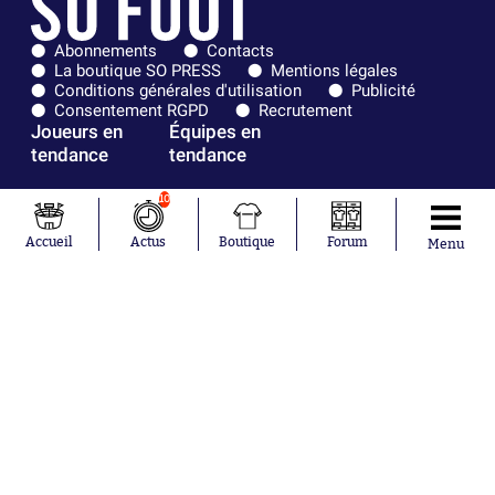
Abonnements
Contacts
La boutique SO PRESS
Mentions légales
Conditions générales d'utilisation
Publicité
Consentement RGPD
Recrutement
Joueurs en
Équipes en
tendance
tendance
Mohamed
Chelsea
10
Salah
Paris Saint-
Mykhailo
Germain
Accueil
Actus
Boutique
Forum
Menu
Mudryk
Bordeaux
Neymar
Olympique
Khalis Merah
lyonnais
Loïs Openda
FIFA
Moussa
Real Madrid
Niakhaté
RC Strasbourg
Nicolás
AC Milan
Tagliafico
France
Pavel Šulc
RC Lens
Josh Maja
Gauthier Hein