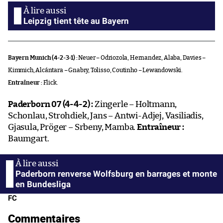
Leipzig tient tête au Bayern
Bayern Munich (4-2-3-1) :
Neuer – Odriozola, Hernandez, Alaba, Davies –
Kimmich, Alcántara – Gnabry, Tolisso, Coutinho – Lewandowski.
Entraîneur :
Flick.
Paderborn 07 (4-4-2) :
Zingerle – Holtmann,
Schonlau, Strohdiek, Jans – Antwi-Adjej, Vasiliadis,
Gjasula, Pröger – Srbeny, Mamba.
Entraîneur :
Baumgart.
Paderborn renverse Wolfsburg en barrages et monte
en Bundesliga
FC
Commentaires