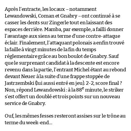
Après l’entracte, les locaux – notamment
Lewandowski, Coman et Gnabry – ont continué à se
casser les dents sur Zingerle tout en laissant des
espaces derrière. Mamba, par exemple, a failli donner
l’avantage aux siens au terme d’une contre-attaque
éclair. Finalement, l’attaquant polonais a enfin trouvé
la faille à vingt minutes de la fin du temps
réglementaire grâce au bon boulot de Gnabry. Sauf
que le surprenant candidat à la descente est encore
revenu dans la partie, l’entrant Michel étant au rebond
devant Neuer à la suite d’une frappe stoppée de
Jastrzembski (lui aussi entré en jeu). 2-2, score final ?
e
Non, répond Lewandowski : à la 88
minute, le striker
s’est offert un doublé et trois points sur un nouveau
service de Gnabry.
Ouf, les mêmes fesses resteront assises sur le trône au
terme du week-end…