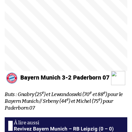
Bayern Munich 3-2 Paderborn 07
e
e
e
Buts : Gnabry (25
) et Lewandoswki (70
et 88
) pour le
e
e
Bayern Munich // Srbeny (44
) et Michel (75
) pour
Paderborn 07
Revivez Bayern Munich – RB Leipzig (0 – 0)