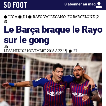
S’abonner au mag
LIGA
J11
RAYO VALLECANO-FC BARCELONE (2-
3)
Le Barça braque le Rayo
sur le gong
JB
LE SAMEDI 03 NOVEMBRE 2018 À 22:45
37