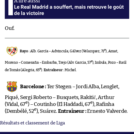
Le Real Madrid a souffert, mais retrouve le goût
de la victoire
Ouf.
e
Rayo :
Alb. García – Advincula, Gálvez (Velazquez, 71
), Amat,
e
Moreno – Comesaña – Embarba, Trejo (Alv. Garcia, 57
), Imbula, Pozo – Raúl
e
de Tomás (Alegria, 65
).
Entraîneur :
Michel.
Barcelone :
Ter Stegen – Jordi Alba, Lenglet,
Piqué, Sergi Roberto – Busquets, Rakitić, Arthur
e
e
(Vidal, 67
) – Coutinho (El Haddadi, 67
), Rafinha
e
(Dembélé, 52
), Suárez.
Entraîneur :
Ernesto Valverde.
Résultats et classement de Liga