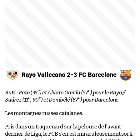
Rayo Vallecano 2-3 FC Barcelone
e
e
Buts : Pozo (35
) et Álvaro García (57
) pour le Rayo //
e
e
e
Suárez (11
, 90
) et Dembélé (87
) pour Barcelone
Les montagnes russes catalanes.
Pris dans un traquenard sur la pelouse de l’avant-
dernier de Liga, le FCB s’en est miraculeusement sorti