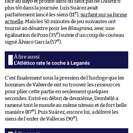
face au Rayo et profite ainsi du faux pas de l’Atlético
plus tôt dans la journée. Luis Suárez avait
e
parfaitement lancé les siens (11
),
surfant sur sa forme
actuelle
. Mais les 50 minutes de jeu suivantes ont
tourné au désastre pour les
Blaugrana
, avec une
e
égalisation de Pozo (35
) suivie d’un coup de couteau
e
signé Álvaro García (57
).
L’Atlético rate le coche à Leganés
C’est finalement sous la pression de l’horloge que les
hommes de Valverde ont su trouver les ressources
pour plier cette partie en seulement quelques
secondes. Entré en début de deuxième, Dembélé a
ramené tout le monde au même niveau et de fort belle
e
manière (87
). Puis Suárez, encore lui, a délivré les
e
siens de l’enfer de Vallecas (90
).