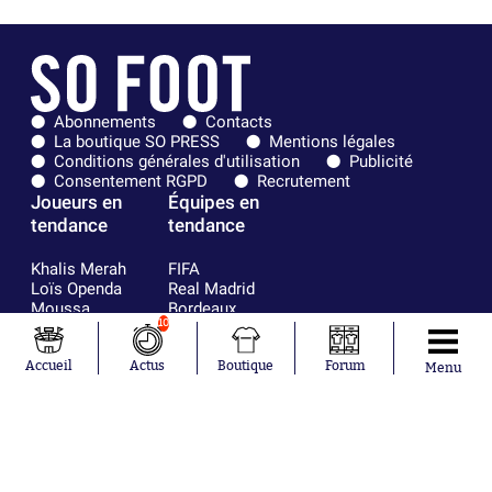
Abonnements
Contacts
La boutique SO PRESS
Mentions légales
Conditions générales d'utilisation
Publicité
Consentement RGPD
Recrutement
Joueurs en
Équipes en
tendance
tendance
Khalis Merah
FIFA
Loïs Openda
Real Madrid
Moussa
Bordeaux
10
Niakhaté
France
Nicolás
Chelsea
Tagliafico
Paris Saint-
Accueil
Actus
Boutique
Forum
Menu
Pavel Šulc
Germain
Gauthier Hein
Olympique
Lionel Messi
lyonnais
Gonzalo
AC Milan
García Torres
RC Strasbourg
Gio Reyna
RC Lens