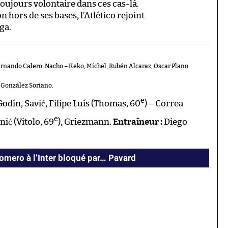
 toujours volontaire dans ces cas-là.
n hors de ses bases, l’Atlético rejoint
ga.
ernando Calero, Nacho – Keko, Míchel, Rubén Alcaraz, Oscar Plano
 González Soriano.
e
Godín, Savić, Filipe Luís (Thomas, 60
) – Correa
e
nić (Vitolo, 69
), Griezmann.
Entraîneur :
Diego
Romero à l’Inter bloqué par… Pavard