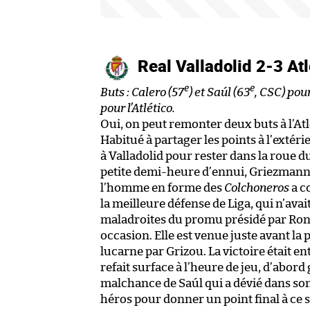
Real Valladolid 2-3 At
e
e
Buts : Calero (57
) et Saúl (63
, CSC) pour
pour l’Atlético.
Oui, on peut remonter deux buts à l’Atl
Habitué à partager les points à l’extéri
à Valladolid pour rester dans la roue d
petite demi-heure d’ennui, Griezmann 
l’homme en forme des
Colchoneros
a c
la meilleure défense de Liga, qui n’ava
maladroites du promu présidé par Rona
occasion. Elle est venue juste avant la
lucarne par Grizou. La victoire était e
refait surface à l’heure de jeu, d’abord
malchance de Saúl qui a dévié dans son b
héros pour donner un point final à ce