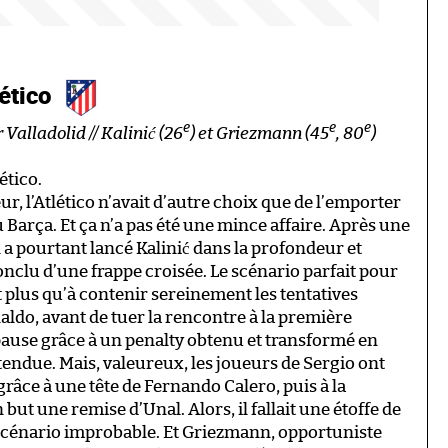
lético
e
e
e
 Valladolid // Kalinić (26
) et Griezmann (45
, 80
)
ético.
eur, l’Atlético n’avait d’autre choix que de l’emporter
u Barça. Et ça n’a pas été une mince affaire. Après une
a pourtant lancé Kalinić dans la profondeur et
onclu d’une frappe croisée. Le scénario parfait pour
it plus qu’à contenir sereinement les tentatives
ldo, avant de tuer la rencontre à la première
 pause grâce à un penalty obtenu et transformé en
ntendue. Mais, valeureux, les joueurs de Sergio ont
 grâce à une tête de Fernando Calero, puis à la
ut une remise d’Unal. Alors, il fallait une étoffe de
 scénario improbable. Et Griezmann, opportuniste