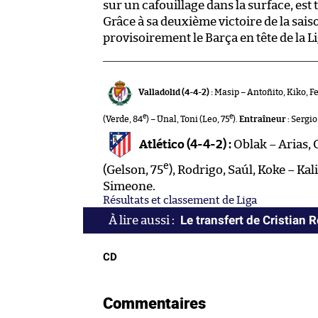
sur un cafouillage dans la surface, est
Grâce à sa deuxième victoire de la saiso
provisoirement le Barça en tête de la Li
Valladolid (4-4-2) :
Masip – Antoñito, Kiko, F
e
e
(Verde, 84
) – Ünal, Toni (Leo, 75
).
Entraîneur :
Sergio
Atlético (4-4-2) :
Oblak – Arias, 
e
(Gelson, 75
), Rodrigo, Saúl, Koke – Kali
Simeone.
Résultats et classement de Liga
Le transfert de Cristian 
CD
Commentaires