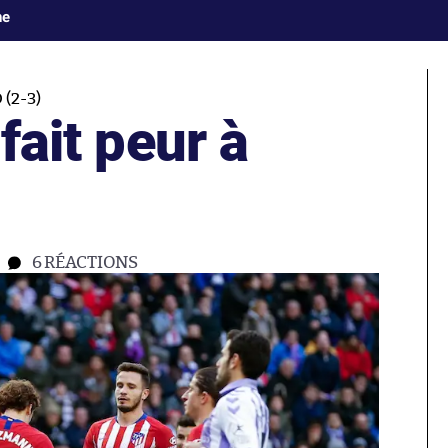
ne
(2-3)
 fait peur à
6
RÉACTIONS