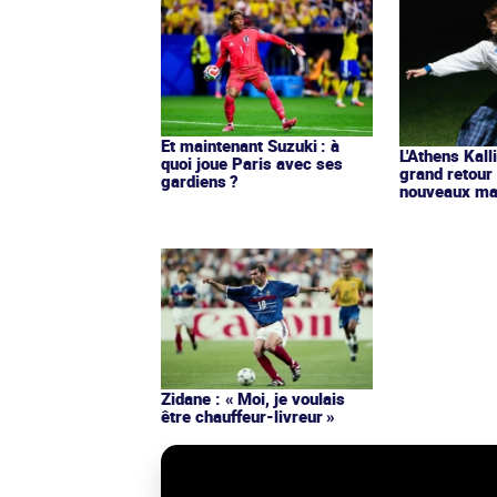
Et maintenant Suzuki : à
L'Athens Kall
quoi joue Paris avec ses
grand retour
gardiens ?
nouveaux mai
Zidane : « Moi, je voulais
être chauffeur-livreur »