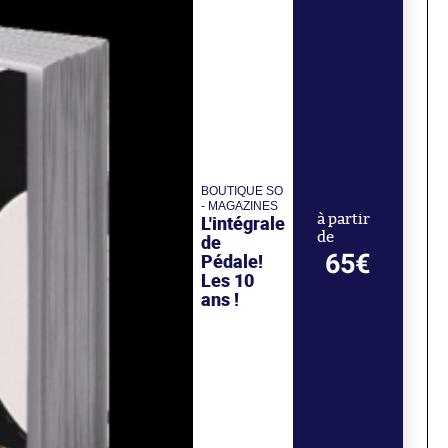
BOUTIQUE SO
- MAGAZINES
L'intégrale
à partir
de
de
65€
Pédale!
Les 10
ans !