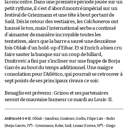
la rencontre. Dans une première période jouée sur un
petit rythme, il s’est d’abord montré impérial sur un
festival de Griezmann et une tête à bout portant de
Saúl. Dès le retour des vestiaires, les
Colchoneros
ont
haussé le ton, mais l’international serbe a continué
d’aimanter de manière incroyable toutes les
tentatives, alors que la barre a sauvé une deuxième
fois Oblak d’un hold-up d’Eibar. Et si Enrich a bien cru
faire sauter la banque sur un coup de billard,
Dmitrović a fini par s’incliner sur une frappe de Borja
Garcés au bout du temps additionnel. Une maigre
consolation pour l’Atlético, qui pourrait se retrouver à
sept points de ses principaux rivaux ce soir.
Benaglio est prévenu : Grizou et ses partenaires
seront de mauvaise humeur ce mardi au Louis-II.
Atlético (4-1-4-1) :
Oblak – Juanfran, Giménez, Godín, Filipe Luís – Rodri
e
e
(Borja Garcés, 71
) – Griezmann, Koke, Saúl, Lemar (Correa, 59
) – Diego