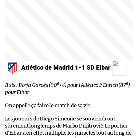
Atlético de Madrid 1-1 SD Eibar
e
e
Buts : Borja Garcés (90
+4) pour l’Atlético // Enrich (87
)
pour Eibar
On appelle ça faire le match de sa vie.
Les joueurs de Diego Simeone se souviendront
sûrement longtemps de Marko Dmitrović. Le portier
d’Eibar a en effet multiplié les miracles tout au long de