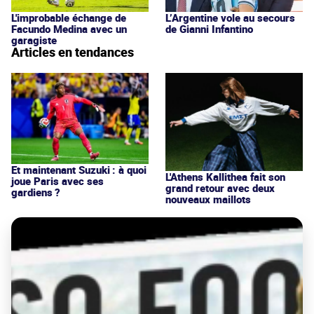
L'improbable échange de
L’Argentine vole au secours
Facundo Medina avec un
de Gianni Infantino
garagiste
Articles en tendances
Et maintenant Suzuki : à quoi
L'Athens Kallithea fait son
joue Paris avec ses
grand retour avec deux
gardiens ?
nouveaux maillots