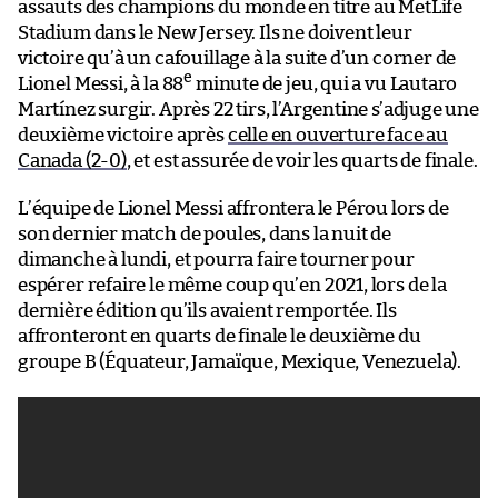
assauts des champions du monde en titre au MetLife
Stadium dans le New Jersey. Ils ne doivent leur
victoire qu’à un cafouillage à la suite d’un corner de
e
Lionel Messi, à la 88
minute de jeu, qui a vu Lautaro
Martínez surgir. Après 22 tirs, l’Argentine s’adjuge une
deuxième victoire après
celle en ouverture face au
Canada (2-0)
, et est assurée de voir les quarts de finale.
L’équipe de Lionel Messi affrontera le Pérou lors de
son dernier match de poules, dans la nuit de
dimanche à lundi, et pourra faire tourner pour
espérer refaire le même coup qu’en 2021, lors de la
dernière édition qu’ils avaient remportée. Ils
affronteront en quarts de finale le deuxième du
groupe B (Équateur, Jamaïque, Mexique, Venezuela).