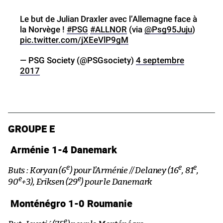
Le but de Julian Draxler avec l’Allemagne face à
la Norvège !
#PSG
#ALLNOR
(via
@Psg95Juju
)
pic.twitter.com/jXEeVlP9gM
— PSG Society (@PSGsociety)
4 septembre
2017
GROUPE E
Arménie 1-4 Danemark
e
e
e
Buts : Koryan (6
) pour l’Arménie // Delaney (16
, 81
,
e
e
90
+3), Eriksen (29
) pour le Danemark
Monténégro 1-0 Roumanie
e