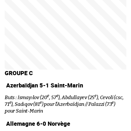
GROUPE C
Azerbaïdjan 5-1 Saint-Marin
e
e
e
Buts : İsmayılov (20
, 57
), Abdullayev (25
), Cevoli (csc,
e
e
e
71
), Sadıqov (81
) pour l’Azerbaïdjan // Palazzi (73
)
pour Saint-Marin
Allemagne 6-0 Norvège