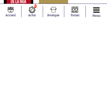
10
Accueil
Actus
Boutique
Forum
Menu
Abonnements
Contacts
La boutique SO PRESS
Mentions légales
Conditions générales d'utilisation
Publicité
Consentement RGPD
Recrutement
Joueurs en
Équipes en
tendance
tendance
Mohamed
Chelsea
Salah
Paris Saint-
Mykhailo
Germain
Mudryk
Bordeaux
Neymar
Olympique
Khalis Merah
lyonnais
Loïs Openda
FIFA