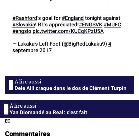
#Rashford
‘s goal for
#England
tonight against
#Slovakia
! RT’s appreciated!
#ENGSVK
#MUFC
#engslo
pic.twitter.com/KUCqKPzU5A
— Lukaku’s Left Foot (@BigRedLukaku9)
4
septembre 2017
Dele Alli craque dans le dos de Clément Turpin
Yan Diomandé au Real : c'est fait
EC
Commentaires