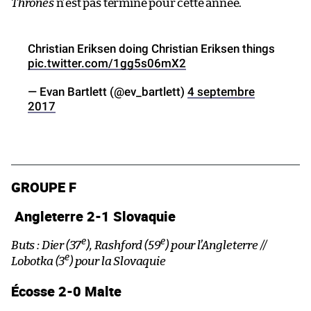
Thrones
n’est pas terminé pour cette année.
Christian Eriksen doing Christian Eriksen things
pic.twitter.com/1gg5s06mX2
— Evan Bartlett (@ev_bartlett)
4 septembre
2017
GROUPE F
Angleterre 2-1 Slovaquie
e
e
Buts : Dier (37
), Rashford (59
) pour l’Angleterre //
e
Lobotka (3
) pour la Slovaquie
Écosse 2-0 Malte