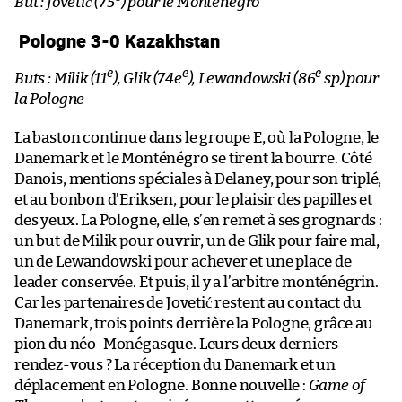
But : Jovetić (75
) pour le Monténégro
Pologne 3-0 Kazakhstan
e
e
e
Buts : Milik (11
), Glik (74e
), Lewandowski (86
sp) pour
la Pologne
La baston continue dans le groupe E, où la Pologne, le
Danemark et le Monténégro se tirent la bourre. Côté
Danois, mentions spéciales à Delaney, pour son triplé,
et au bonbon d’Eriksen, pour le plaisir des papilles et
des yeux. La Pologne, elle, s’en remet à ses grognards :
un but de Milik pour ouvrir, un de Glik pour faire mal,
un de Lewandowski pour achever et une place de
leader conservée. Et puis, il y a l’arbitre monténégrin.
Car les partenaires de Jovetić restent au contact du
Danemark, trois points derrière la Pologne, grâce au
pion du néo-Monégasque. Leurs deux derniers
rendez-vous ? La réception du Danemark et un
déplacement en Pologne. Bonne nouvelle :
Game of