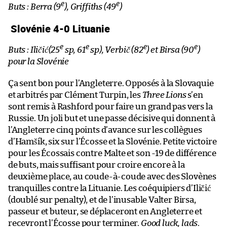
e
e
Buts : Berra (9
), Griffiths (49
)
Slovénie 4-0 Lituanie
e
e
e
e
Buts : Iličić(25
sp, 61
sp), Verbič (82
) et Birsa (90
)
pour la Slovénie
Ça sent bon pour l’Angleterre. Opposés à la Slovaquie
et arbitrés par Clément Turpin, les
Three Lions
s’en
sont remis à Rashford pour faire un grand pas vers la
Russie. Un joli but et une passe décisive qui donnent à
l’Angleterre cinq points d’avance sur les collègues
d’Hamšík, six sur l’Écosse et la Slovénie. Petite victoire
pour les Écossais contre Malte et son -19 de différence
de buts, mais suffisant pour croire encore à la
deuxième place, au coude-à-coude avec des Slovènes
tranquilles contre la Lituanie. Les coéquipiers d’Iličić
(doublé sur penalty), et de l’inusable Valter Birsa,
passeur et buteur, se déplaceront en Angleterre et
recevront l’Écosse pour terminer.
Good luck, lads
.