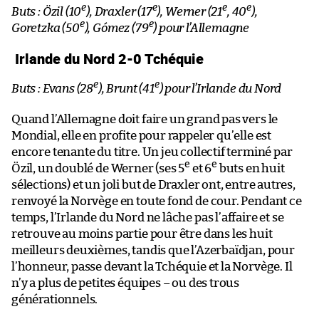
e
e
e
e
Buts : Özil (10
), Draxler (17
), Werner (21
, 40
),
e
e
Goretzka (50
), Gómez (79
) pour l’Allemagne
Irlande du Nord 2-0 Tchéquie
e
e
Buts : Evans (28
), Brunt (41
) pour l’Irlande du Nord
Quand l’Allemagne doit faire un grand pas vers le
Mondial, elle en profite pour rappeler qu’elle est
encore tenante du titre. Un jeu collectif terminé par
e
e
Özil, un doublé de Werner (ses 5
et 6
buts en huit
sélections) et un joli but de Draxler ont, entre autres,
renvoyé la Norvège en toute fond de cour. Pendant ce
temps, l’Irlande du Nord ne lâche pas l’affaire et se
retrouve au moins partie pour être dans les huit
meilleurs deuxièmes, tandis que l’Azerbaïdjan, pour
l’honneur, passe devant la Tchéquie et la Norvège. Il
n’y a plus de petites équipes – ou des trous
générationnels.