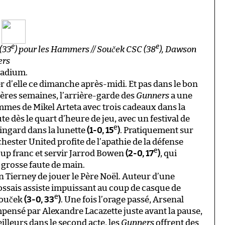
l
e
e
 (33
) pour les Hammers // Souček CSC (38
), Dawson
ers
tadium.
er d’elle ce dimanche après-midi. Et pas dans le bon
ières semaines, l’arrière-garde des
Gunners
a une
ommes de Mikel Arteta avec trois cadeaux dans la
 dès le quart d’heure de jeu, avec un festival de
e
Lingard dans la lunette
(1-0, 15
)
. Pratiquement sur
ester United profite de l’apathie de la défense
e
up franc et servir Jarrod Bowen
(2-0, 17
)
, qui
grosse faute de main.
an Tierney de jouer le Père Noël. Auteur d’une
cossais assiste impuissant au coup de casque de
e
Souček
(3-0, 33
)
. Une fois l’orage passé, Arsenal
mpensé par Alexandre Lacazette juste avant la pause,
eilleurs dans le second acte, les
Gunners
offrent des