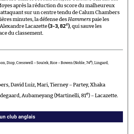
Moyes après la réduction du score du malheureux
d’attaquant sur un centre tendu de Calum Chambers
nières minutes, la défense des
Hammers
paie les
e
d’Alexandre Lacazette
(3-3, 82
)
, qui sauve les
ace du classement.
e
on, Diop, Cresswell – Souček, Rice – Bowen (Noble, 74
), Lingard,
s, David Luiz, Mari, Tierney – Partey, Xhaka
e
Ødegaard, Aubameyang (Martinelli, 81
) – Lacazette.
 un club anglais