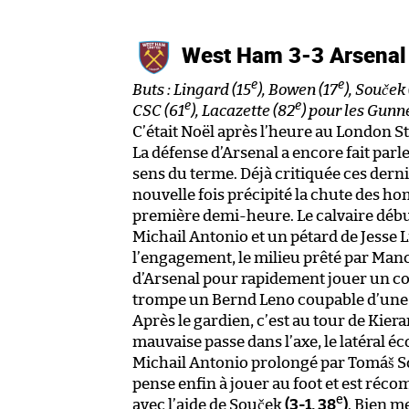
West Ham 3-3 Arsena
e
e
Buts : Lingard (15
), Bowen (17
), Souček
e
e
CSC (61
), Lacazette (82
) pour les Gunn
C’était Noël après l’heure au London S
La défense d’Arsenal a encore fait parl
sens du terme. Déjà critiquée ces dern
nouvelle fois précipité la chute des h
première demi-heure. Le calvaire débute
Michail Antonio et un pétard de Jesse 
l’engagement, le milieu prêté par Manch
d’Arsenal pour rapidement jouer un co
trompe un Bernd Leno coupable d’une 
Après le gardien, c’est au tour de Kier
mauvaise passe dans l’axe, le latéral é
Michail Antonio prolongé par Tomáš 
pense enfin à jouer au foot et est réco
e
avec l’aide de Souček
(3-1, 38
)
. Bien m