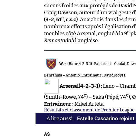
sueurs froides aux protégés de David 
Craig Dawson, auteur d’un vrai geste 
e
(3-2, 61
, c.s.c)
. Aux abois dans les der
nombreux efforts après l’égalisation 
e
meubles côté Arsenal, englué à la 9
pl
Remontada
à l’anglaise.
West Ham (4-2-3-1) :
Fabiański – Coufal, Daws
Benrahma – Antonio.
Entraîneur :
David Moyes.
Arsenal(4-2-3-1) :
Leno – Chamber
e
e
(Smith-Rowe, 74
) – Saka (Pépé, 74
), 
Entraîneur :
Mikel Arteta.
Résultats et classement de Premier League
Estelle Cascarino rejoint
AS